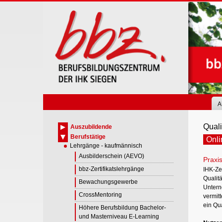
Skip
to
main
content
A
Quali
Auszubildende
Berufstätige
Onli
Lehrgänge - kaufmännisch
Ausbilderschein (AEVO)
Praxis
bbz-Zertifikatslehrgänge
IHK-Zer
Qualit
Bewachungsgewerbe
Unterne
CrossMentoring
vermit
ein Qu
Höhere Berufsbildung Bachelor-
und Masterniveau E-Learning