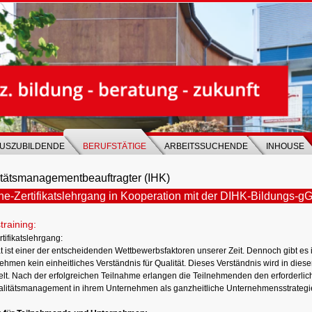
USZUBILDENDE
BERUFSTÄTIGE
ARBEITSSUCHENDE
INHOUSE
tätsmanagementbeauftragter (IHK)
ne-Zertifikatslehrgang in Kooperation mit der DIHK-Bildungs-
training:
tifikatslehrgang:
ät ist einer der entscheidenden Wettbewerbsfaktoren unserer Zeit. Dennoch gibt es 
hmen kein einheitliches Verständnis für Qualität. Dieses Verständnis wird in diese
telt. Nach der erfolgreichen Teilnahme erlangen die Teilnehmenden den erforderli
alitätsmanagement in ihrem Unternehmen als ganzheitliche Unternehmensstrateg