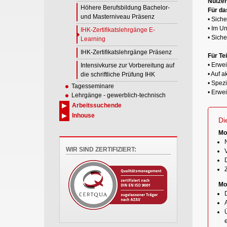
Nutzen
Höhere Berufsbildung Bachelor-
Für da
und Masterniveau Präsenz
• Sich
• Im U
IHK-Zertifikatslehrgänge E-
• Sich
Learning
IHK-Zertifikatslehrgänge Präsenz
Für Te
• Erwe
Intensivkurse zur Vorbereitung auf
• Auf 
die schriftliche Prüfung IHK
• Spezi
Tagesseminare
• Erwe
Lehrgänge - gewerblich-technisch
Arbeitssuchende
Inhouse
Di
Mo
WIR SIND ZERTIFIZIERT:
Mo