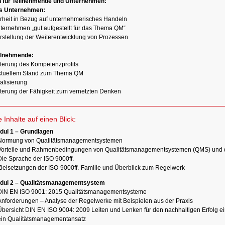
 für Teilnehmende und Unternehmen:
s Unternehmen:
erheit in Bezug auf unternehmerisches Handeln
nternehmen „gut aufgestellt für das Thema QM“
erstellung der Weiterentwicklung von Prozessen
ilnehmende:
iterung des Kompetenzprofils
aktuellem Stand zum Thema QM
alisierung
iterung der Fähigkeit zum vernetzten Denken
e Inhalte auf einen Blick:
dul 1 – Grundlagen
Normung von Qualitätsmanagementsystemen
Vorteile und Rahmenbedingungen von Qualitätsmanagementsystemen (QMS) und de
Die Sprache der ISO 9000ff.
Zielsetzungen der ISO-9000ff.-Familie und Überblick zum Regelwerk
dul 2 – Qualitätsmanagementsystem
DIN EN ISO 9001: 2015 Qualitätsmanagementsysteme
Anforderungen – Analyse der Regelwerke mit Beispielen aus der Praxis
Übersicht DIN EN ISO 9004: 2009 Leiten und Lenken für den nachhaltigen Erfolg ei
ein Qualitätsmanagementansatz