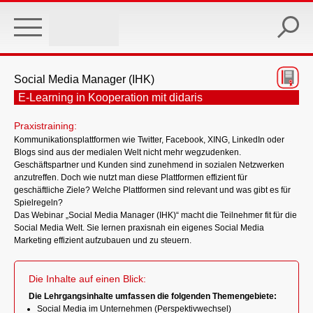
Skip
to
main
content
Social Media Manager (IHK)
E-Learning in Kooperation mit didaris
Praxistraining:
Kommunikationsplattformen wie Twitter, Facebook, XING, LinkedIn oder
Blogs sind aus der medialen Welt nicht mehr wegzudenken.
Geschäftspartner und Kunden sind zunehmend in sozialen Netzwerken
anzutreffen. Doch wie nutzt man diese Plattformen effizient für
geschäftliche Ziele? Welche Plattformen sind relevant und was gibt es für
Spielregeln?
Das Webinar „Social Media Manager (IHK)“ macht die Teilnehmer fit für die
Social Media Welt. Sie lernen praxisnah ein eigenes Social Media
Marketing effizient aufzubauen und zu steuern.
Die Inhalte auf einen Blick:
Die Lehrgangsinhalte umfassen die folgenden Themengebiete:
Social Media im Unternehmen (Perspektivwechsel)