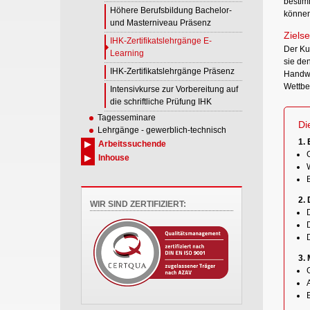
bestim
Höhere Berufsbildung Bachelor-
können
und Masterniveau Präsenz
Zielse
IHK-Zertifikatslehrgänge E-
Der Ku
Learning
sie de
IHK-Zertifikatslehrgänge Präsenz
Handwe
Wettbe
Intensivkurse zur Vorbereitung auf
die schriftliche Prüfung IHK
Tagesseminare
Di
Lehrgänge - gewerblich-technisch
1.
Arbeitssuchende
Inhouse
W
2.
WIR SIND ZERTIFIZIERT:
3.