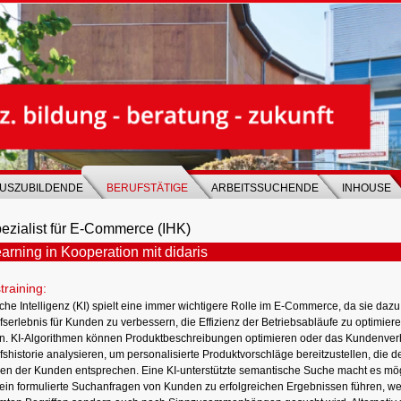
USZUBILDENDE
BERUFSTÄTIGE
ARBEITSSUCHENDE
INHOUSE
ezialist für E-Commerce (IHK)
arning in Kooperation mit didaris
training:
che Intelligenz (KI) spielt eine immer wichtigere Rolle im E-Commerce, da sie dazu 
fserlebnis für Kunden zu verbessern, die Effizienz der Betriebsabläufe zu optimie
rn. KI-Algorithmen können Produktbeschreibungen optimieren oder das Kundenver
shistorie analysieren, um personalisierte Produktvorschläge bereitzustellen, die 
ben der Kunden entsprechen. Eine KI-unterstützte semantische Suche macht es mögl
ein formulierte Suchanfragen von Kunden zu erfolgreichen Ergebnissen führen, wei