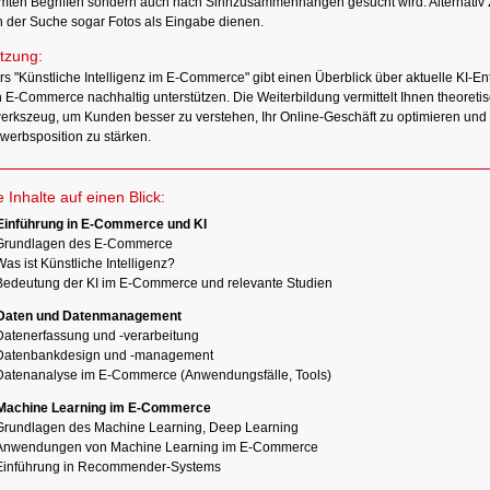
mten Begriffen sondern auch nach Sinnzusammenhängen gesucht wird. Alternativ 
 der Suche sogar Fotos als Eingabe dienen.
tzung:
rs "Künstliche Intelligenz im E-Commerce" gibt einen Überblick über aktuelle KI-E
n E-Commerce nachhaltig unterstützen. Die Weiterbildung vermittelt Ihnen theoreti
rkszeug, um Kunden besser zu verstehen, Ihr Online-Geschäft zu optimieren und 
werbsposition zu stärken.
e Inhalte auf einen Blick:
 Einführung in E-Commerce und KI
Grundlagen des E-Commerce
as ist Künstliche Intelligenz?
Bedeutung der KI im E-Commerce und relevante Studien
 Daten und Datenmanagement
Datenerfassung und -verarbeitung
Datenbankdesign und -management
Datenanalyse im E-Commerce (Anwendungsfälle, Tools)
 Machine Learning im E-Commerce
Grundlagen des Machine Learning, Deep Learning
Anwendungen von Machine Learning im E-Commerce
Einführung in Recommender-Systems