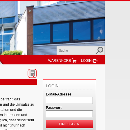
WARENKORB
LOGIN
LOGIN
E-Mail-Adresse
beiträgt, das
ren und die Umsätze zu
Passwort
halten und die
den Interessen und
ich, dass selbst sehr
EINLOGGEN
l nicht nur nach