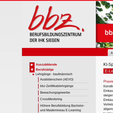
Skip
to
main
content
A
KI-Sp
Auszubildende
Berufstätige
E-Le
Lehrgänge - kaufmännisch
Ausbilderschein (AEVO)
Praxis
bbz-Zertifikatslehrgänge
Künstli
Einkau
Bewachungsgewerbe
steige
CrossMentoring
Einkauf
Vorlie
Höhere Berufsbildung Bachelor-
allgem
und Masterniveau E-Learning