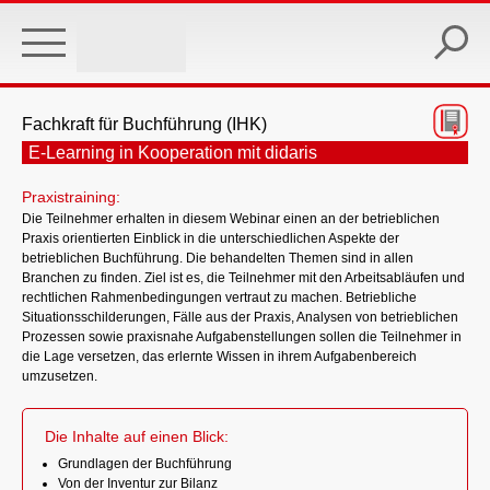
Skip
to
main
content
Fachkraft für Buchführung (IHK)
E-Learning in Kooperation mit didaris
Praxistraining:
Die Teilnehmer erhalten in diesem Webinar einen an der betrieblichen
Praxis orientierten Einblick in die unterschiedlichen Aspekte der
betrieblichen Buchführung. Die behandelten Themen sind in allen
Branchen zu finden. Ziel ist es, die Teilnehmer mit den Arbeitsabläufen und
rechtlichen Rahmenbedingungen vertraut zu machen. Betriebliche
Situationsschilderungen, Fälle aus der Praxis, Analysen von betrieblichen
Prozessen sowie praxisnahe Aufgabenstellungen sollen die Teilnehmer in
die Lage versetzen, das erlernte Wissen in ihrem Aufgabenbereich
umzusetzen.
Die Inhalte auf einen Blick:
Grundlagen der Buchführung
Von der Inventur zur Bilanz