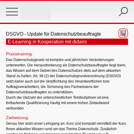
Skip
to
main
content
DSGVO - Update für Datenschutzbeauftragte
E-Learning in Kooperation mit didaris
Praxistraining:
Das Datenschutzgesetz ist komplex und jährlichen Veränderungen
unterworfen. Die Herausforderung als Datenschutzbeauftragter liegt darin,
das Wissen auf dem Gebiet des Datenschutzes stets auf dem aktuellen
Stand zu halten. Art. 38 (2) der Datenschutzgrundverordnung (DSGVO)
setzt daher auch auf die Verpflichtung des Verantwortlichen bzw.
Auftragsverarbeiters, die Sicherung des Fachwissens der
Datenschutzbeauftragten zu unterstützen.
Durch die Vielzahl der unterschiedlichen Teildisziplinen ist eine
fortlaufende Qualifizierung häufig mit einem hohen Zeitaufwand
verbunden.
Zielsetzung:
Genau hier setzt unser Lehrgang an: Kurz und kompakt vermittelt der Kurs
Ihnen aktuelles Wissen rund um das Thema Datenschutz. Zusätzlich