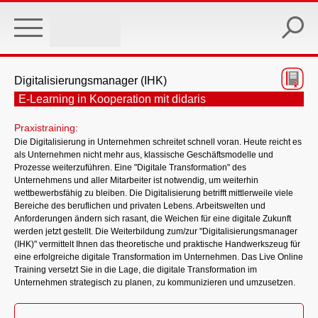
Skip
to
main
content
Digitalisierungsmanager (IHK)
E-Learning in Kooperation mit didaris
Praxistraining:
Die Digitalisierung in Unternehmen schreitet schnell voran. Heute reicht es
als Unternehmen nicht mehr aus, klassische Geschäftsmodelle und
Prozesse weiterzuführen. Eine "Digitale Transformation" des
Unternehmens und aller Mitarbeiter ist notwendig, um weiterhin
wettbewerbsfähig zu bleiben. Die Digitalisierung betrifft mittlerweile viele
Bereiche des beruflichen und privaten Lebens. Arbeitswelten und
Anforderungen ändern sich rasant, die Weichen für eine digitale Zukunft
werden jetzt gestellt. Die Weiterbildung zum/zur "Digitalisierungsmanager
(IHK)" vermittelt Ihnen das theoretische und praktische Handwerkszeug für
eine erfolgreiche digitale Transformation im Unternehmen. Das Live Online
Training versetzt Sie in die Lage, die digitale Transformation im
Unternehmen strategisch zu planen, zu kommunizieren und umzusetzen.