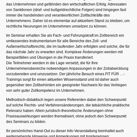
das Unternehmen und gefährden den wirtschaftlichen Erfolg. Adressaten
von Sanktionen (straf- und bußgeldrechtliche Folgen) sind hingegen fast
immer die handelnden und verantwortlichen Zollfachkräfte des
Unternehmens. Daher ist es elementar auf aktuellem Stand zu bleiben, um
rechtliche Neurungen im Unternehmen umsetzen zu können.
Im Seminar erhalten Sie als Fach- und Führungskraft im Zollbereich ein
umfassendes Instrumentarium für alle Bereiche des Zoll- und
Außenwirtschaftsrechts, die im laufenden Jahr erfolgten und solche, die für
das nächste Jahr zu erwarten sind. Komplexe Änderungen werden mit
Beispielfällen und Übungen in die Praxis transferiert.
Die Teilnehmer werden in die Lage versetzt, die für Ihre
Unternehmensbereiche notwendigen Anpassungen in der Zollabwicklung
vorzubereiten und umzusetzen. Der jährliche Besuch eines FIT FÜR …-
Trainings sorgt für einen aktuellen Wissensstand und ist daher auch
gegenüber den Zollbehörden ein geeigneter Nachweis für das Vorliegen
von sehr guter Zollkompetenz im Unternehmen.
Methodisch-didaktisch legen unsere Referenten dabei den Schwerpunkt
auf solche Rechts- und Verfahrensänderungen, die tatsächliche praktische
Relevanz haben. Allein juristisch-theoretische Änderungen ohne
Praxisauswirkungen werden thematisiert, ohne jedoch den Schwerpunkt
des Seminars zu bilden.
Ihr persönliches Hand-Out zu dieser Info-Veranstaltung beinhaltet auch
weitergehende Hinweise und Anmerkungen mit Insiderwissen;