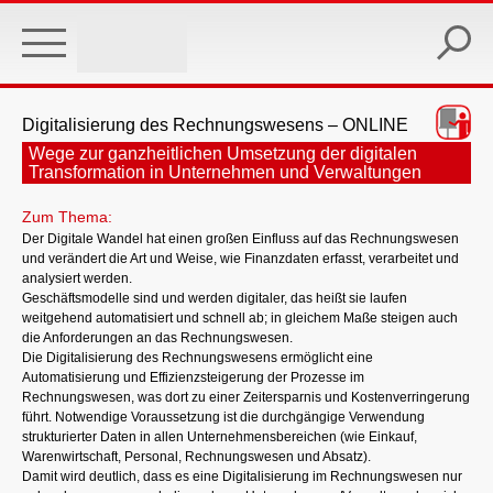
Skip
to
main
content
Digitalisierung des Rechnungswesens – ONLINE
Wege zur ganzheitlichen Umsetzung der digitalen
Transformation in Unternehmen und Verwaltungen
Zum Thema:
Der Digitale Wandel hat einen großen Einfluss auf das Rechnungswesen
und verändert die Art und Weise, wie Finanzdaten erfasst, verarbeitet und
analysiert werden.
Geschäftsmodelle sind und werden digitaler, das heißt sie laufen
weitgehend automatisiert und schnell ab; in gleichem Maße steigen auch
die Anforderungen an das Rechnungswesen.
Die Digitalisierung des Rechnungswesens ermöglicht eine
Automatisierung und Effizienzsteigerung der Prozesse im
Rechnungswesen, was dort zu einer Zeitersparnis und Kostenverringerung
führt. Notwendige Voraussetzung ist die durchgängige Verwendung
strukturierter Daten in allen Unternehmensbereichen (wie Einkauf,
Warenwirtschaft, Personal, Rechnungswesen und Absatz).
Damit wird deutlich, dass es eine Digitalisierung im Rechnungswesen nur