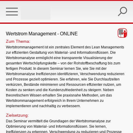
Skip
to
main
content
Wertstrom Management - ONLINE
Zum Thema:
Wertstrommanagement ist ein zentrales Element des Lean Managements
zur effizienten Gestaltung von Material- und Informationsflüssen. Die
Wertstromanalyse ermöglicht eine transparente Visualisierung der
gesamten Wertschöpfungskette – von der Rohstoffbeschaffung bis zum
fertigen Produkt. In diesem Seminar lernen Sie, wie Sie mit der
Wertstromanalyse Ineffizienzen identifizieren, Verschwendung reduzieren
und Prozesse gezielt optimieren. Sie erfahren, wie Sie Durchlaufzeiten
verkürzen, Bestände minimieren und Ressourcen effizienter nutzen, um
Kosten zu senken und die Kundenzufriedenheit zu steigern. Neben
theoretischem Wissen erhalten Sie praxisnahe Methoden, um das
Wertstrommanagement erfolgreich in Ihrem Unternehmen zu
implementieren und nachhaltig zu verbessern.
Zielsetzung:
Das Seminar vermittelt die Grundlagen der Wertstromanalyse zur
Optimierung von Material- und Informationsflüssen. Sie lernen,
Ineffizienzen zu erkennen, Verschwendung zu reduzieren und Prozesse