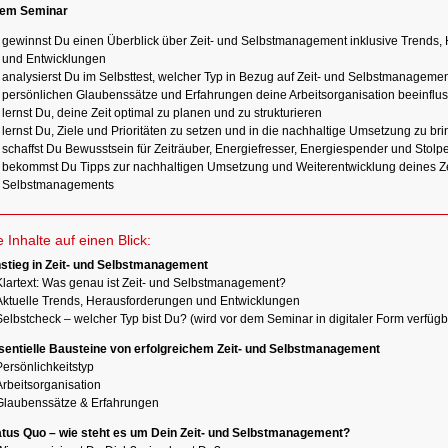
sem Seminar
gewinnst Du einen Überblick über Zeit- und Selbstmanagement inklusive Trends,
und Entwicklungen
analysierst Du im Selbsttest, welcher Typ in Bezug auf Zeit- und Selbstmanageme
persönlichen Glaubenssätze und Erfahrungen deine Arbeitsorganisation beeinflu
lernst Du, deine Zeit optimal zu planen und zu strukturieren
lernst Du, Ziele und Prioritäten zu setzen und in die nachhaltige Umsetzung zu br
schaffst Du Bewusstsein für Zeiträuber, Energiefresser, Energiespender und Stolpe
bekommst Du Tipps zur nachhaltigen Umsetzung und Weiterentwicklung deines Ze
Selbstmanagements
e Inhalte auf einen Blick:
nstieg in Zeit- und Selbstmanagement
Klartext: Was genau ist Zeit- und Selbstmanagement?
Aktuelle Trends, Herausforderungen und Entwicklungen
Selbstcheck – welcher Typ bist Du? (wird vor dem Seminar in digitaler Form verfüg
sentielle Bausteine von erfolgreichem Zeit- und Selbstmanagement
ersönlichkeitstyp
Arbeitsorganisation
Glaubenssätze & Erfahrungen
atus Quo – wie steht es um Dein Zeit- und Selbstmanagement?