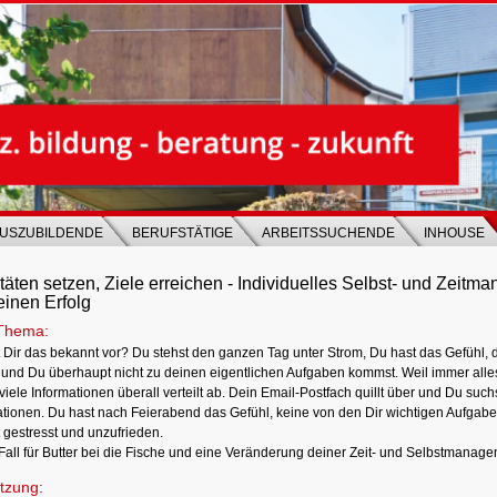
USZUBILDENDE
BERUFSTÄTIGE
ARBEITSSUCHENDE
INHOUSE
itäten setzen, Ziele erreichen - Individuelles Selbst- und Zeit
einen Erfolg
Thema:
Dir das bekannt vor? Du stehst den ganzen Tag unter Strom, Du hast das Gefühl, d
 und Du überhaupt nicht zu deinen eigentlichen Aufgaben kommst. Weil immer alle
viele Informationen überall verteilt ab. Dein Email-Postfach quillt über und Du suc
ationen. Du hast nach Feierabend das Gefühl, keine von den Dir wichtigen Aufgabe
 gestresst und unzufrieden.
 Fall für Butter bei die Fische und eine Veränderung deiner Zeit- und Selbstmana
tzung: