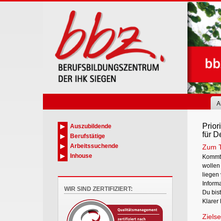
Skip
to
main
content
A
Prior
Auszubildende
für D
Berufstätige
Arbeitssuchende
Zum 
Inhouse
Kommt 
wollen
liegen 
Inform
WIR SIND ZERTIFIZIERT:
Du bist
Klarer
Zielse