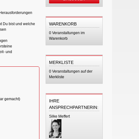
 Herausforderungen
WARENKORB
nt Du bist und welche
ssen
0 Veranstaltungen im
Warenkorb
ingen
rsteine
it- und
MERKLISTE
0 Veranstaltungen auf der
Merkliste
bar gemacht)
IHRE
ANSPRECHPARTNERIN:
Silke Meffert