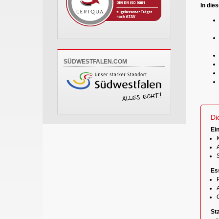
In die
SÜDWESTFALEN.COM
Di
Ei
Es
P
St