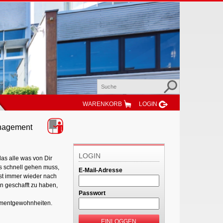
WARENKORB
LOGIN
management
LOGIN
as alle was von Dir
s schnell gehen muss,
E-Mail-Adresse
hst immer wieder nach
n geschafft zu haben,
Passwort
gementgewohnheiten.
EINLOGGEN