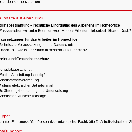
eitenden kennenzulernen.
e Inhalte auf einen Blick:
griffsbestimmung – rechtliche Einordnung des Arbeitens im Homeoffice
Was verstehen wir unter Begriffen wie: Mobiles Arbeiten, Telearbeit, Shared Desk?
raussetzungen für das Arbeiten im Homeoffice:
Technische Voraussetzungen und Datenschutz
Check up – wie ist der Stand in meinem Unternehmen?
beits -und Gesundheitsschutz
eitsplatzgestaltung:
elche Ausstattung ist nötig?
Arbeitsstättenverordnung
rüfung elektrischer Betriebsmittel
Gefährdungsbeurteilung und Unterweisung
Arbeitsmedizinische Vorsorge
ruppe:
hmer, Führungskräfte, Personalverantwortliche, Fachkräfte für Arbeitssicherheit, S
taltungsort: