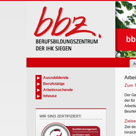
Skip
to
main
content
A
Arbei
Auszubildende
Berufstätige
Zum 
Arbeitssuchende
Der Ge
Inhouse
der fü
Arbeits
Beurte
WIR SIND ZERTIFIZIERT:
Zielse
Ziel d
hinsic