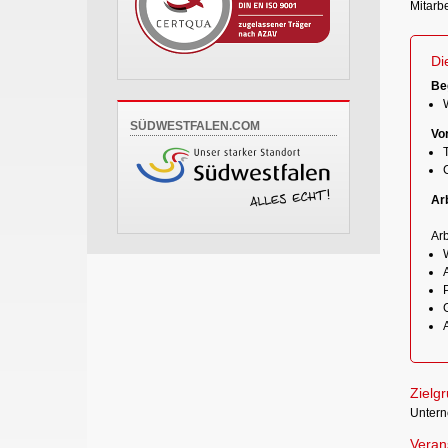
Mitarb
Di
Be
SÜDWESTFALEN.COM
Vo
Ar
Arb
W
P
Zielg
Unterne
Verans