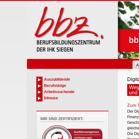
Skip
to
main
content
A
Digi
Auszubildende
Berufstätige
Wege
Arbeitssuchende
und 
Inhouse
Zum 
Der Di
Finanzd
WIR SIND ZERTIFIZIERT:
Geschäf
gleich
Die Di