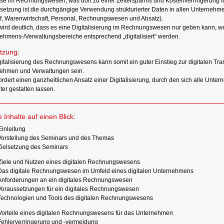
se im Rechnungswesen, was dort zu einer Zeitersparnis und Kostenverringerung f
setzung ist die durchgängige Verwendung strukturierter Daten in allen Unternehm
f, Warenwirtschaft, Personal, Rechnungswesen und Absatz).
wird deutlich, dass es eine Digitalisierung im Rechnungswesen nur geben kann, 
ehmens-/Verwaltungsbereiche entsprechend „digitalisiert“ werden.
tzung:
gitalisierung des Rechnungswesens kann somit ein guter Einstieg zur digitalen Tra
ehmen und Verwaltungen sein.
ordert einen ganzheitlichen Ansatz einer Digitalisierung, durch den sich alle Unt
nter gestalten lassen.
e Inhalte auf einen Blick:
Einleitung
Vorstellung des Seminars und des Themas
Zielsetzung des Seminars
Ziele und Nutzen eines digitalen Rechnungswesens
Das digitale Rechnungswesen im Umfeld eines digitalen Unternehmens
Anforderungen an ein digitales Rechnungswesen
Voraussetzungen für ein digitales Rechnungswesen
Technologien und Tools des digitalen Rechnungswesens
Vorteile eines digitalen Rechnungswesens für das Unternehmen
Fehlerverringerung und -vermeidung