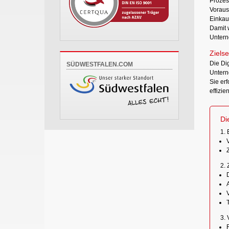
Prozes
Voraus
Einkau
Damit 
Untern
Zielse
Die Di
SÜDWESTFALEN.COM
Untern
Sie erf
effizie
Di
1. 
2. 
3. 