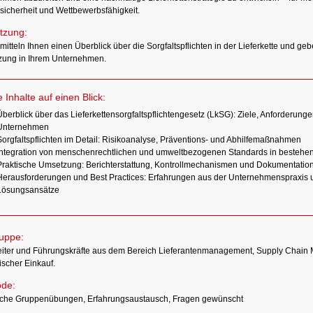
sicherheit und Wettbewerbsfähigkeit.
tzung:
mitteln Ihnen einen Überblick über die Sorgfaltspflichten in der Lieferkette und ge
ung in Ihrem Unternehmen.
e Inhalte auf einen Blick:
berblick über das Lieferkettensorgfaltspflichtengesetz (LkSG): Ziele, Anforderung
Unternehmen
Sorgfaltspflichten im Detail: Risikoanalyse, Präventions- und Abhilfemaßnahmen
Integration von menschenrechtlichen und umweltbezogenen Standards in bestehe
Praktische Umsetzung: Berichterstattung, Kontrollmechanismen und Dokumentation
Herausforderungen und Best Practices: Erfahrungen aus der Unternehmenspraxis 
Lösungsansätze
ruppe:
eiter und Führungskräfte aus dem Bereich Lieferantenmanagement, Supply Chai
ischer Einkauf.
de:
sche Gruppenübungen, Erfahrungsaustausch, Fragen gewünscht