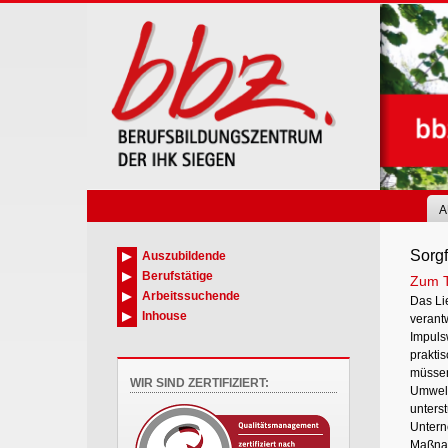
Skip
to
main
content
A
Sorgf
Auszubildende
Berufstätige
Zum 
Arbeitssuchende
Das Li
Inhouse
verant
Impuls
praktis
müssen
WIR SIND ZERTIFIZIERT:
Umwelt
unterst
Untern
Maßnah