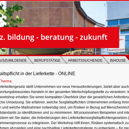
USZUBILDENDE
BERUFSTÄTIGE
ARBEITSSUCHENDE
INHOUSE
altspflicht in der Lieferkette - ONLINE
Thema:
eferkettengesetz stellt Unternehmen vor neue Herausforderungen, bietet aber auc
wortungsbewusstes Handeln in der gesamten Wertschöpfungskette zu verankern. I
workshop erhalten Sie einen kompakten Überblick über die gesetzlichen Anforder
che Umsetzung. Sie erfahren, welche Sorgfaltspflichten Unternehmen entlang ihrer L
 und welche Maßnahmen notwendig sind, um Risiken in Bezug auf Menschenrec
standards zu identifizieren und zu minimieren. Mit praxisnahen Beispielen und in
ützen wir Sie dabei, die Anforderungen des Lieferkettensorgfaltspflichtengesetzes (L
ehmensprozesse zu integrieren. Der Workshop hilft Ihnen, Risiken systematisch zu
men abzuleiten und eine nachhaltige Lieferkettenstrategie zu entwickeln – für me