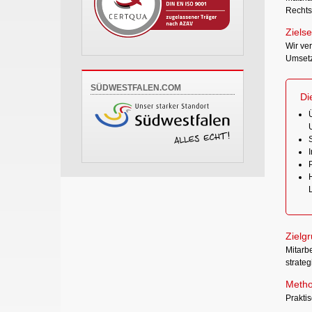
Rechts
Zielse
Wir ver
Umsetz
SÜDWESTFALEN.COM
Di
Ü
Zielg
Mitarb
strateg
Metho
Prakti