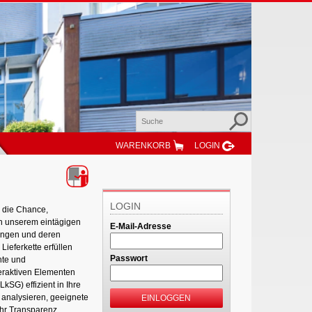
WARENKORB
LOGIN
LOGIN
h die Chance,
n unserem eintägigen
E-Mail-Adresse
ungen und deren
ieferkette erfüllen
Passwort
hte und
teraktiven Elementen
kSG) effizient in Ihre
 analysieren, geeignete
EINLOGGEN
hr Transparenz,