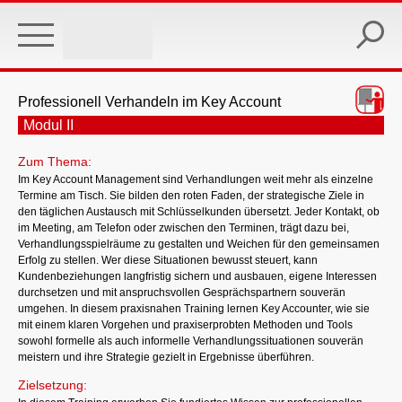
Skip
to
main
content
Professionell Verhandeln im Key Account
Modul II
Zum Thema:
Im Key Account Management sind Verhandlungen weit mehr als einzelne
Termine am Tisch. Sie bilden den roten Faden, der strategische Ziele in
den täglichen Austausch mit Schlüsselkunden übersetzt. Jeder Kontakt, ob
im Meeting, am Telefon oder zwischen den Terminen, trägt dazu bei,
Verhandlungsspielräume zu gestalten und Weichen für den gemeinsamen
Erfolg zu stellen. Wer diese Situationen bewusst steuert, kann
Kundenbeziehungen langfristig sichern und ausbauen, eigene Interessen
durchsetzen und mit anspruchsvollen Gesprächspartnern souverän
umgehen. In diesem praxisnahen Training lernen Key Accounter, wie sie
mit einem klaren Vorgehen und praxiserprobten Methoden und Tools
sowohl formelle als auch informelle Verhandlungssituationen souverän
meistern und ihre Strategie gezielt in Ergebnisse überführen.
Zielsetzung: