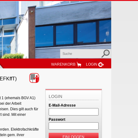
WARENKORB
LOGIN
(EFKffT)
LOGIN
t 1 (ehemals BGV A1)
ei der Arbeit
E-Mail-Adresse
sen. Dies gilt auch für
 sind. Mit einer
Passwort
erden. Elektrofachkräfte
teln gem. ihrer
EINLOGGEN