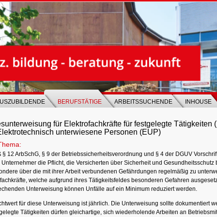
USZUBILDENDE
BERUFSTÄTIGE
ARBEITSSUCHENDE
INHOUSE
sunterweisung für Elektrofachkräfte für festgelegte Tätigkeiten 
Elektrotechnisch unterwiesene Personen (EUP)
Thema:
§ 12 ArbSchG, § 9 der Betriebssicherheitsverordnung und § 4 der DGUV Vorschrif
 Unternehmer die Pflicht, die Versicherten über Sicherheit und Gesundheitsschutz b
ondere über die mit ihrer Arbeit verbundenen Gefährdungen regelmäßig zu unterwei
fachkräfte, welche aufgrund ihres Tätigkeitsfeldes besonderen Gefahren ausgesetzt
echenden Unterweisung können Unfälle auf ein Minimum reduziert werden.
htwert für diese Unterweisung ist jährlich. Die Unterweisung sollte dokumentiert w
tgelegte Tätigkeiten dürfen gleichartige, sich wiederholende Arbeiten an Betriebsmit