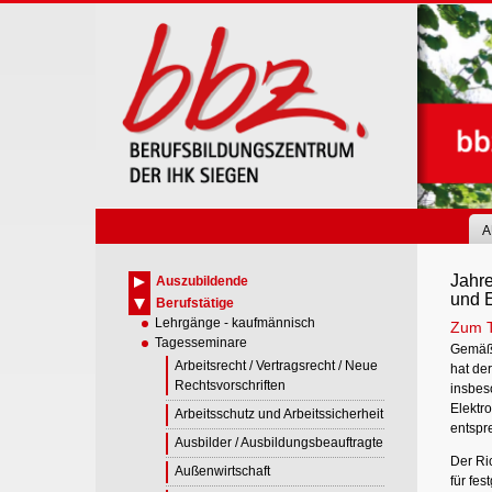
Skip
to
main
content
A
Jahre
Auszubildende
und 
Berufstätige
Lehrgänge - kaufmännisch
Zum 
Tagesseminare
Gemäß 
Arbeitsrecht / Vertragsrecht / Neue
hat der
Rechtsvorschriften
insbes
Elektro
Arbeitsschutz und Arbeitssicherheit
entspr
Ausbilder / Ausbildungsbeauftragte
Der Ric
Außenwirtschaft
für fes