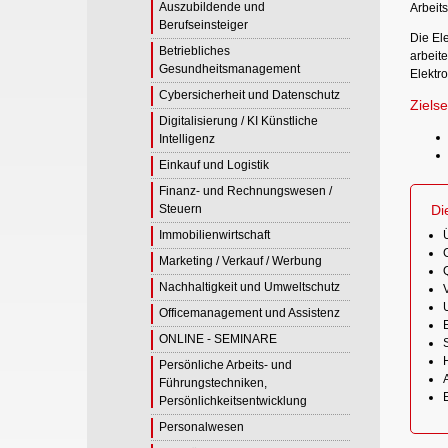
Auszubildende und
Arbeit
Berufseinsteiger
Die Ele
Betriebliches
arbeite
Gesundheitsmanagement
Elektro
Cybersicherheit und Datenschutz
Zielse
Digitalisierung / KI Künstliche
Intelligenz
Einkauf und Logistik
Finanz- und Rechnungswesen /
Steuern
Di
Immobilienwirtschaft
Marketing / Verkauf / Werbung
Q
Nachhaltigkeit und Umweltschutz
Officemanagement und Assistenz
ONLINE - SEMINARE
Persönliche Arbeits- und
Führungstechniken,
E
Persönlichkeitsentwicklung
Personalwesen