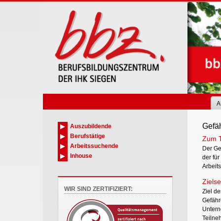
Skip
to
main
content
A
Gefä
Auszubildende
Berufstätige
Zum 
Arbeitssuchende
Der Ge
Inhouse
der fü
Arbeits
Zielse
WIR SIND ZERTIFIZIERT:
Ziel d
Gefähr
Untern
Teilne