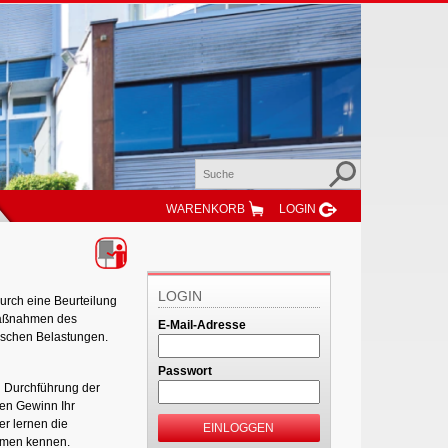
WARENKORB
LOGIN
LOGIN
urch eine Beurteilung
 Maßnahmen des
E-Mail-Adresse
hischen Belastungen.
Passwort
n Durchführung der
en Gewinn Ihr
r lernen die
EINLOGGEN
hmen kennen.