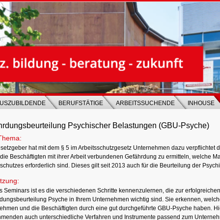
USZUBILDENDE
BERUFSTÄTIGE
ARBEITSSUCHENDE
INHOUSE
hrdungsbeurteilung Psychischer Belastungen (GBU-Psyche)
Thema:
setzgeber hat mit dem § 5 im Arbeitsschutzgesetz Unternehmen dazu verpflichtet d
r die Beschäftigten mit ihrer Arbeit verbundenen Gefährdung zu ermitteln, welche
schutzes erforderlich sind. Dieses gilt seit 2013 auch für die Beurteilung der Psyc
tzung:
es Seminars ist es die verschiedenen Schritte kennenzulernen, die zur erfolgreiche
dungsbeurteilung Psyche in Ihrem Unternehmen wichtig sind. Sie erkennen, welch
ehmen und die Beschäftigten durch eine gut durchgeführte GBU-Psyche haben. Hie
hmenden auch unterschiedliche Verfahren und Instrumente passend zum Unterne