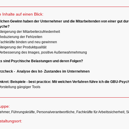
e Inhalte auf einen Blick:
lchen Gewinn haben der Unternehmer und die Mitarbeitenden von einer gut du
yche?
teigerung der Mitarbeiterzufriedenheit
Reduzierung der Fehlzeiten
Fachkräfte binden und neu gewinnen
Steigerung der Produktqualität
Verbesserung des Images, positive Außenwahrnehmung
s sind Psychische Belastungen und deren Folgen?
rzcheck - Analyse des Ist- Zustandes im Unternehmen
kret: Beispiele - best practice: Mit welchen Verfahren führe ich die GBU-Psyc
Vorstellung gängiger Tools
ruppe:
hmer, Führungskräfte, Personalverantwortliche, Fachkräfte für Arbeitssicherheit, S
taltungsort:
n