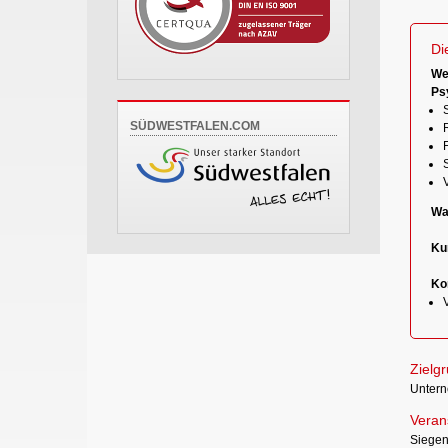
Di
We
Ps
S
SÜDWESTFALEN.COM
Wa
Ku
Kon
Zielg
Unterne
Verans
Siege