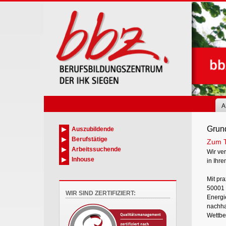
Skip
to
main
content
A
Grun
Auszubildende
Berufstätige
Zum 
Arbeitssuchende
Wir ve
Inhouse
in Ihr
Mit pr
50001 e
WIR SIND ZERTIFIZIERT:
Energi
nachha
Wettbe