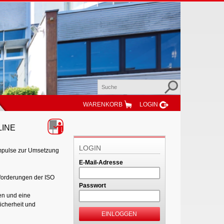
WARENKORB
LOGIN
LINE
LOGIN
Impulse zur Umsetzung
E-Mail-Adresse
nforderungen der ISO
Passwort
en und eine
icherheit und
EINLOGGEN