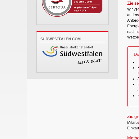
Zielse
Wir ve
anders
Anford
Energi
nachha
Wettbe
SÜDWESTFALEN.COM
Di
Zielg
Mitarb
Einkauf
Metho