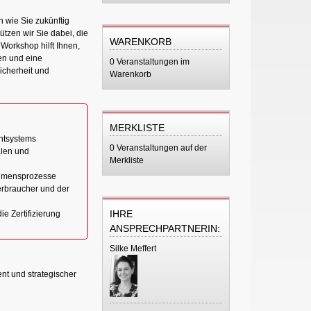
 wie Sie zukünftig
tzen wir Sie dabei, die
WARENKORB
Workshop hilft Ihnen,
en und eine
0 Veranstaltungen im
icherheit und
Warenkorb
MERKLISTE
entsystems
0 Veranstaltungen auf der
alen und
Merkliste
ehmensprozesse
erbraucher und der
IHRE
e Zertifizierung
ANSPRECHPARTNERIN:
Silke Meffert
t und strategischer