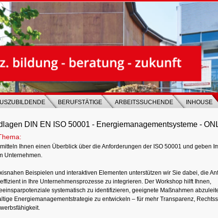
USZUBILDENDE
BERUFSTÄTIGE
ARBEITSSUCHENDE
INHOUSE
dlagen DIN EN ISO 50001 - Energiemanagementsysteme - ON
Thema:
rmitteln Ihnen einen Überblick über die Anforderungen der ISO 50001 und geben 
em Unternehmen.
axisnahen Beispielen und interaktiven Elementen unterstützen wir Sie dabei, die A
ffizient in Ihre Unternehmensprozesse zu integrieren. Der Workshop hilft Ihnen,
eeinsparpotenziale systematisch zu identifizieren, geeignete Maßnahmen abzuleit
ltige Energiemanagementstrategie zu entwickeln – für mehr Transparenz, Rechtss
werbsfähigkeit.