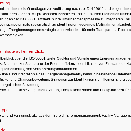
tzung:
rmitteln Ihnen die Grundlagen zur Auditierung nach der DIN 19011 und zeigen Ihnen
 auditieren können. Mit praxisnahen Beispielen und interaktiven Elementen unterstü
erungen der ISO 50001 effizient in Ihre Unternehmensprozesse zu integrieren. Der 
eeinsparpotenziale systematisch zu identifizieren, geeignete Maßnahmen abzuleit
ltige Energiemanagementstrategie zu entwickeln – für mehr Transparenz, Rechtss
werbsfähigkeit.
e Inhalte auf einen Blick:
Überblick über die ISO 50001, Ziele, Struktur und Vorteile eines Energiemanagem
Maßnahmen zur Steigerung der Energieeffizienz: Identifikation von Einsparpotenzi
Implementierung von Verbesserungsmaßnahmen
Aufbau und Integration eines Energiemanagementsystems in bestehende Untern
Risiko- und Chancenbewertung: Strategien zur Identifikation signifikanter Energiev
energetischen Bewertung
Praxisnahe Umsetzung: Interne Audits, Energiekennzahlen und Erfolgsfaktoren für di
ruppe:
eiter und Führungskräfte aus dem Bereich Energiemanagement, Facility Managemen
.
de: