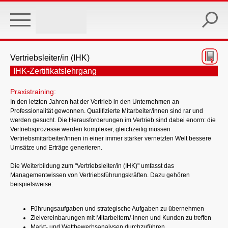
Skip
to
main
content
Vertriebsleiter/in (IHK)
IHK-Zertifikatslehrgang
Praxistraining:
In den letzten Jahren hat der Vertrieb in den Unternehmen an
Professionalität gewonnen. Qualifizierte Mitarbeiter/innen sind rar und
werden gesucht. Die Herausforderungen im Vertrieb sind dabei enorm: die
Vertriebsprozesse werden komplexer, gleichzeitig müssen
Vertriebsmitarbeiter/innen in einer immer stärker vernetzten Welt bessere
Umsätze und Erträge generieren.
Die Weiterbildung zum "Vertriebsleiter/in (IHK)" umfasst das
Managementwissen von Vertriebsführungskräften. Dazu gehören
beispielsweise:
Führungsaufgaben und strategische Aufgaben zu übernehmen
Zielvereinbarungen mit Mitarbeitern/-innen und Kunden zu treffen
Markt- und Wettbewerbsanalysen durchzuführen