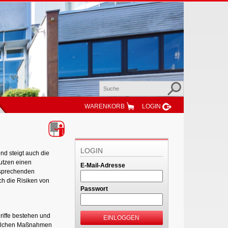
WARENKORB
LOGIN
LOGIN
nd steigt auch die
utzen einen
E-Mail-Adresse
tsprechenden
h die Risiken von
Passwort
riffe bestehen und
EINLOGGEN
 welchen Maßnahmen