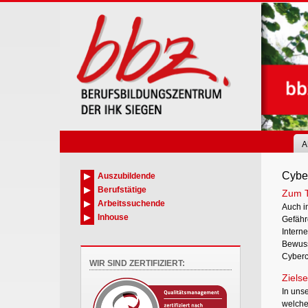
Skip
to
main
content
A
Cybe
Auszubildende
Berufstätige
Zum 
Arbeitssuchende
Auch i
Inhouse
Gefähr
Intern
Bewuss
Cyberc
WIR SIND ZERTIFIZIERT:
Zielse
In uns
welche