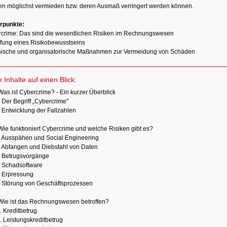
n möglichst vermieden bzw. deren Ausmaß verringert werden können.
rpunkte:
rcrime: Das sind die wesentlichen Risiken im Rechnungswesen
ffung eines Risikobewusstseins
nische und organisatorische Maßnahmen zur Vermeidung von Schäden
e Inhalte auf einen Blick:
Was ist Cybercrime? - Ein kurzer Überblick
 Der Begriff „Cybercrime"
 Entwicklung der Fallzahlen
Wie funktioniert Cybercrime und welche Risiken gibt es?
1 Ausspähen und Social Engineering
 Abfangen und Diebstahl von Daten
3 Betrugsvorgänge
4 Schadsoftware
5 Erpressung
6 Störung von Geschäftsprozessen
Wie ist das Rechnungswesen betroffen?
. Kreditbetrug
. Leistungskreditbetrug