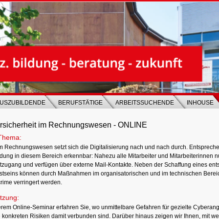
USZUBILDENDE
BERUFSTÄTIGE
ARBEITSSUCHENDE
INHOUSE
rsicherheit im Rechnungswesen - ONLINE
Thema:
m Rechnungswesen setzt sich die Digitalisierung nach und nach durch. Entspreche
dung in diesem Bereich erkennbar: Nahezu alle Mitarbeiter und Mitarbeiterinnen n
etzugang und verfügen über externe Mail-Kontakte. Neben der Schaffung eines en
tseins können durch Maßnahmen im organisatorischen und im technischen Bereic
rime verringert werden.
tzung:
erem Online-Seminar erfahren Sie, wo unmittelbare Gefahren für gezielte Cyberang
 konkreten Risiken damit verbunden sind. Darüber hinaus zeigen wir Ihnen, mit