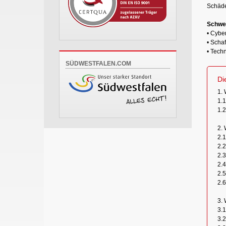
Schäde
Schwe
• Cybe
• Scha
• Tech
SÜDWESTFALEN.COM
Di
1. 
1.1
1.2
2. 
2.
2.2
2.
2.
2.
2.
3. 
3.1
3.2