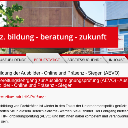
USZUBILDENDE
BERUFSTÄTIGE
ARBEITSSUCHENDE
INHOUSE
ldung der Ausbilder - Online und Präsenz - Siegen (AEVO)
ereitungslehrgang zur Ausbildereignungsprüfung (AEVO) - Aus
ilder - Online und Präsenz - Siegen
sstudium mit IHK-Prüfung:
sbildung von Fachkräften ist wieder in den Fokus der Unternehmenspolitik gerückt
eiten Sie in diesem Bereich aktiv mit - werden Sie Ausbilder. Der Lehrgang bietet 
e IHK-Fortbildungsprüfung (AEVO) und hilft Ihnen dabei kompetent und verantwortun
u sein.