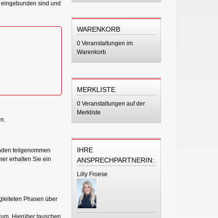
rk eingebunden sind und
WARENKORB
0 Veranstaltungen im
Warenkorb
MERKLISTE
0 Veranstaltungen auf der
Merkliste
n.
IHRE
tunden teilgenommen
er erhalten Sie ein
ANSPRECHPARTNERIN:
Lilly Froese
gleiteten Phasen über
orum. Hierüber tauschen