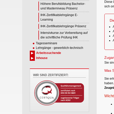
Diese 
Höhere Berufsbildung Bachelor-
sich on
und Masterniveau Präsenz
IHK-Zertifikatslehrgänge E-
Learning
Di
IHK-Zertifikatslehrgänge Präsenz
Intensivkurse zur Vorbereitung auf
die schriftliche Prüfung IHK
Tagesseminare
Lehrgänge - gewerblich-technisch
Arbeitssuchende
Zugan
Inhouse
Sie sin
Was S
WIR SIND ZERTIFIZIERT:
Sie er
haben.
Zeugni
Wicht