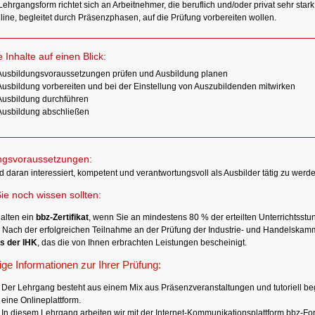
Lehrgangsform richtet sich an Arbeitnehmer, die beruflich und/oder privat sehr sta
line, begleitet durch Präsenzphasen, auf die Prüfung vorbereiten wollen.
e Inhalte auf einen Blick:
Ausbildungsvoraussetzungen prüfen und Ausbildung planen
Ausbildung vorbereiten und bei der Einstellung von Auszubildenden mitwirken
Ausbildung durchführen
Ausbildung abschließen
gsvoraussetzungen:
d daran interessiert, kompetent und verantwortungsvoll als Ausbilder tätig zu werde
ie noch wissen sollten:
halten ein
bbz-Zertifikat
, wenn Sie an mindestens 80 % der erteilten Unterrichtss
 Nach der erfolgreichen Teilnahme an der Prüfung der Industrie- und Handelskamm
s der IHK
, das die von Ihnen erbrachten Leistungen bescheinigt.
ige Informationen zur Ihrer Prüfung:
Der Lehrgang besteht aus einem Mix aus Präsenzveranstaltungen und tutoriell be
eine Onlineplattform.
In diesem Lehrgang arbeiten wir mit der Internet-Kommunikationsplattform bbz-F