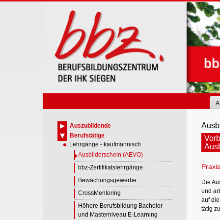
Skip
to
main
content
A
Ausbi
Auszubildende
Berufstätige
Vorb
Lehrgänge - kaufmännisch
Ausb
Ausbilderschein (AEVO)
Praxi
bbz-Zertifikatslehrgänge
Bewachungsgewerbe
Die Au
und arb
CrossMentoring
auf di
Höhere Berufsbildung Bachelor-
tätig z
und Masterniveau E-Learning