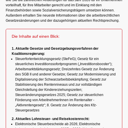
wie Sie die zahlreichen Änderungen für das Jahr 2026 für Ihr Unternehmen
vorteilhaft, für Ihre Mitarbeiter gerecht und im Einklang mit den
Finanzbehörden sowie Sozialversicherungsträgern umsetzen können.
Außerdem erhalten Sie neueste Informationen über die arbeitsrechtlichen
Gesetzesänderungen und der dazugehörigen aktuellen Rechtsprechung.
Die Inhalte auf einen Blick:
1. Aktuelle Gesetze und Gesetzgebungsverfahren der
Koalitionsregierung:
Steuerfortentwicklungsgesetz (SteFeG); Gesetz für ein
steuerliches Investitionssofortprogramm („Investitionsbooster“);
Arbeitsmarktstärkungsgesetz; Dreizehntes Gesetz zur Änderung
des SGB II und anderer Gesetze; Gesetz zur Modernisierung und
Digitalisierung der Schwarzarbeitsbekämpfung; Gesetz zur
Stabilisierung des Rentenniveaus und zur vollständigen
Gleichstellung der Kindererziehungszeiten;
Steueränderungsgesetzes 2025; Gesetz zur steuerlichen
Förderung von ArbeitnehmerInnen im Rentenalter -
„Aktivrentengesetz“; 8. Gesetz zur Änderung des Kfz-
Steuergesetzes
2. Aktuelles Lohnsteuer- und Reisekostenrecht:
Elektronische Steuerbescheide ab 2026; Elektronische