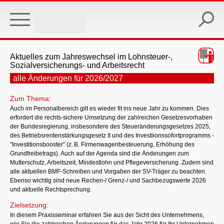
Skip
to
main
content
Aktuelles zum Jahreswechsel im Lohnsteuer-,
Sozialversicherungs- und Arbeitsrecht
alle Änderungen für 2026/2027
Zum Thema:
Auch im Personalbereich gilt es wieder fit ins neue Jahr zu kommen. Dies
erfordert die rechts-sichere Umsetzung der zahlreichen Gesetzesvorhaben
der Bundesregierung, insbesondere des Steueränderungsgesetzes 2025,
des Betriebsrentenstärkungsgesetz II und des Investiionssofortprogramms -
"Investitionsbooster" (z. B. Firmenwagenbesteuerung, Erhöhung des
Grundfreibetrags). Auch auf der Agenda sind die Änderungen zum
Mutterschutz, Arbeitszeit, Mindestlohn und Pflegeversicherung. Zudem sind
alle aktuellen BMF-Schreiben und Vorgaben der SV-Träger zu beachten.
Ebenso wichtig sind neue Rechen-/ Grenz-/ und Sachbezugswerte 2026
und aktuelle Rechtsprechung.
Zielsetzung:
In diesem Praxisseminar erfahren Sie aus der Sicht des Unternehmens,