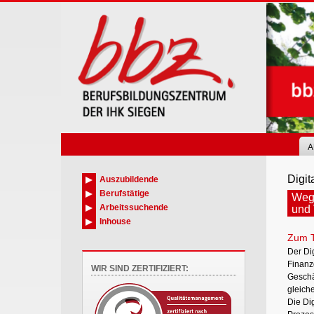
Skip
to
main
content
A
Digi
Auszubildende
Berufstätige
Wege
Arbeitssuchende
und 
Inhouse
Zum 
Der Di
Finanzd
WIR SIND ZERTIFIZIERT:
Geschäf
gleich
Die Di