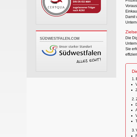
Prozes
Voraus
Einkau
Damit 
Untern
Zielse
Die Di
SÜDWESTFALEN.COM
Untern
Sie erf
effizie
Di
1. 
2. 
3. 