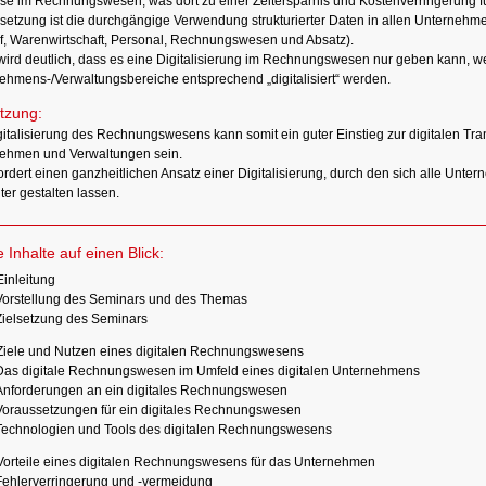
se im Rechnungswesen, was dort zu einer Zeitersparnis und Kostenverringerung f
setzung ist die durchgängige Verwendung strukturierter Daten in allen Unternehm
f, Warenwirtschaft, Personal, Rechnungswesen und Absatz).
wird deutlich, dass es eine Digitalisierung im Rechnungswesen nur geben kann, 
ehmens-/Verwaltungsbereiche entsprechend „digitalisiert“ werden.
tzung:
gitalisierung des Rechnungswesens kann somit ein guter Einstieg zur digitalen Tra
ehmen und Verwaltungen sein.
ordert einen ganzheitlichen Ansatz einer Digitalisierung, durch den sich alle Unt
nter gestalten lassen.
e Inhalte auf einen Blick:
Einleitung
Vorstellung des Seminars und des Themas
Zielsetzung des Seminars
Ziele und Nutzen eines digitalen Rechnungswesens
Das digitale Rechnungswesen im Umfeld eines digitalen Unternehmens
Anforderungen an ein digitales Rechnungswesen
Voraussetzungen für ein digitales Rechnungswesen
Technologien und Tools des digitalen Rechnungswesens
Vorteile eines digitalen Rechnungswesens für das Unternehmen
Fehlerverringerung und -vermeidung