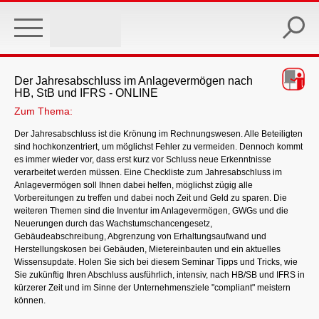
Skip
to
main
content
Der Jahresabschluss im Anlagevermögen nach
HB, StB und IFRS - ONLINE
Zum Thema:
Der Jahresabschluss ist die Krönung im Rechnungswesen. Alle Beteiligten
sind hochkonzentriert, um möglichst Fehler zu vermeiden. Dennoch kommt
es immer wieder vor, dass erst kurz vor Schluss neue Erkenntnisse
verarbeitet werden müssen. Eine Checkliste zum Jahresabschluss im
Anlagevermögen soll Ihnen dabei helfen, möglichst zügig alle
Vorbereitungen zu treffen und dabei noch Zeit und Geld zu sparen. Die
weiteren Themen sind die Inventur im Anlagevermögen, GWGs und die
Neuerungen durch das Wachstumschancengesetz,
Gebäudeabschreibung, Abgrenzung von Erhaltungsaufwand und
Herstellungskosen bei Gebäuden, Mietereinbauten und ein aktuelles
Wissensupdate. Holen Sie sich bei diesem Seminar Tipps und Tricks, wie
Sie zukünftig Ihren Abschluss ausführlich, intensiv, nach HB/SB und IFRS in
kürzerer Zeit und im Sinne der Unternehmensziele "compliant" meistern
können.