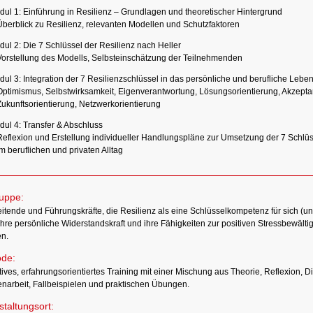
ul 1: Einführung in Resilienz – Grundlagen und theoretischer Hintergrund
Überblick zu Resilienz, relevanten Modellen und Schutzfaktoren
ul 2: Die 7 Schlüssel der Resilienz nach Heller
Vorstellung des Modells, Selbsteinschätzung der Teilnehmenden
ul 3: Integration der 7 Resilienzschlüssel in das persönliche und berufliche Lebe
Optimismus, Selbstwirksamkeit, Eigenverantwortung, Lösungsorientierung, Akzepta
Zukunftsorientierung, Netzwerkorientierung
ul 4: Transfer & Abschluss
Reflexion und Erstellung individueller Handlungspläne zur Umsetzung der 7 Schlüs
m beruflichen und privaten Alltag
ruppe:
eitende und Führungskräfte, die Resilienz als eine Schlüsselkompetenz für sich (un
ihre persönliche Widerstandskraft und ihre Fähigkeiten zur positiven Stressbewäl
n.
de:
tives, erfahrungsorientiertes Training mit einer Mischung aus Theorie, Reflexion, D
narbeit, Fallbeispielen und praktischen Übungen.
taltungsort: