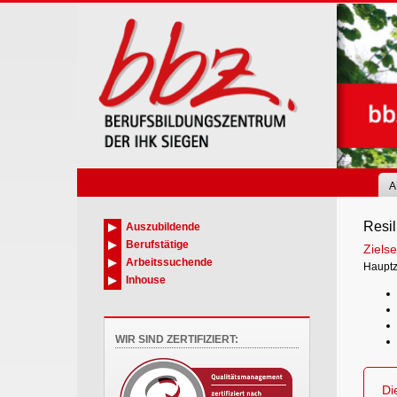
Skip
to
main
content
A
Resil
Auszubildende
Berufstätige
Zielse
Arbeitssuchende
Hauptzi
Inhouse
WIR SIND ZERTIFIZIERT:
Di