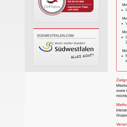
Mod
Mod
Mod
SÜDWESTFALEN.COM
Mod
i
Zielg
Mitarb
sowie 
möchte
Metho
Interak
Gruppe
Verans