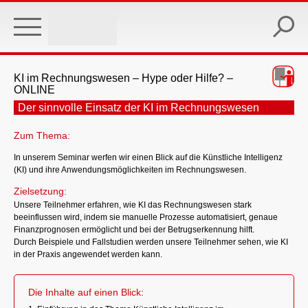
Skip
to
main
content
KI im Rechnungswesen – Hype oder Hilfe? –
ONLINE
Der sinnvolle Einsatz der KI im Rechnungswesen
Zum Thema:
In unserem Seminar werfen wir einen Blick auf die Künstliche Intelligenz
(KI) und ihre Anwendungsmöglichkeiten im Rechnungswesen.
Zielsetzung:
Unsere Teilnehmer erfahren, wie KI das Rechnungswesen stark
beeinflussen wird, indem sie manuelle Prozesse automatisiert, genaue
Finanzprognosen ermöglicht und bei der Betrugserkennung hilft.
Durch Beispiele und Fallstudien werden unsere Teilnehmer sehen, wie KI
in der Praxis angewendet werden kann.
Die Inhalte auf einen Blick: