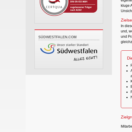
eigene
kluge 
Unsich
Zielse
In dies
und, w
und Pr
SÜDWESTFALEN.COM
gleich
Di
Zielg
Mitarb