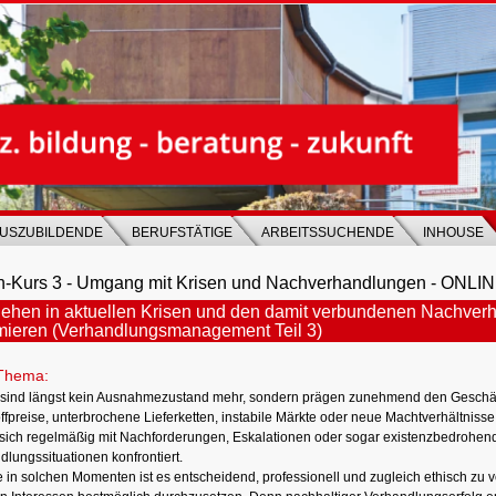
USZUBILDENDE
BERUFSTÄTIGE
ARBEITSSUCHENDE
INHOUSE
h-Kurs 3 - Umgang mit Krisen und Nachverhandlungen - ONLI
ehen in aktuellen Krisen und den damit verbundenen Nachver
mieren (Verhandlungsmanagement Teil 3)
Thema:
 sind längst kein Ausnahmezustand mehr, sondern prägen zunehmend den Geschäfts
ffpreise, unterbrochene Lieferketten, instabile Märkte oder neue Machtverhältniss
sich regelmäßig mit Nachforderungen, Eskalationen oder sogar existenzbedrohen
lungssituationen konfrontiert.
 in solchen Momenten ist es entscheidend, professionell und zugleich ethisch zu 