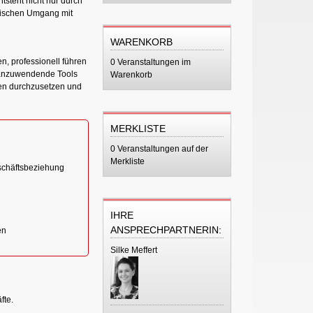
steht nicht nur durch
egischen Umgang mit
WARENKORB
n, professionell führen
0 Veranstaltungen im
h anzuwendende Tools
Warenkorb
ssen durchzusetzen und
MERKLISTE
0 Veranstaltungen auf der
Merkliste
schäftsbeziehung
IHRE
ANSPRECHPARTNERIN:
en
Silke Meffert
fte.