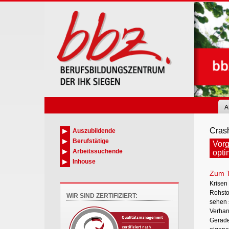
Skip
to
main
content
A
Cras
Auszubildende
Berufstätige
Vorg
Arbeitssuchende
opti
Inhouse
Zum 
Krisen
Rohsto
WIR SIND ZERTIFIZIERT:
sehen 
Verhand
Gerade