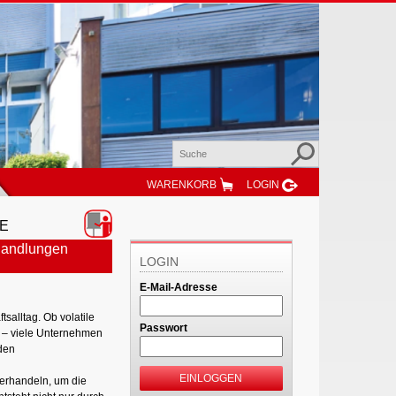
WARENKORB
LOGIN
NE
handlungen
LOGIN
E-Mail-Adresse
alltag. Ob volatile
Passwort
e – viele Unternehmen
den
EINLOGGEN
verhandeln, um die