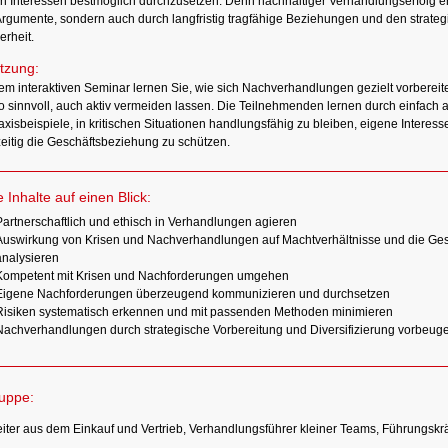
n Interessen bestmöglich durchzusetzen. Denn nachhaltiger Verhandlungserfolg ent
Argumente, sondern auch durch langfristig tragfähige Beziehungen und den strat
erheit.
tzung:
em interaktiven Seminar lernen Sie, wie sich Nachverhandlungen gezielt vorbereite
o sinnvoll, auch aktiv vermeiden lassen. Die Teilnehmenden lernen durch einfac
axisbeispiele, in kritischen Situationen handlungsfähig zu bleiben, eigene Intere
zeitig die Geschäftsbeziehung zu schützen.
e Inhalte auf einen Blick:
Partnerschaftlich und ethisch in Verhandlungen agieren
Auswirkung von Krisen und Nachverhandlungen auf Machtverhältnisse und die Ge
analysieren
Kompetent mit Krisen und Nachforderungen umgehen
Eigene Nachforderungen überzeugend kommunizieren und durchsetzen
Risiken systematisch erkennen und mit passenden Methoden minimieren
Nachverhandlungen durch strategische Vorbereitung und Diversifizierung vorbeug
ruppe:
eiter aus dem Einkauf und Vertrieb, Verhandlungsführer kleiner Teams, Führungskrä