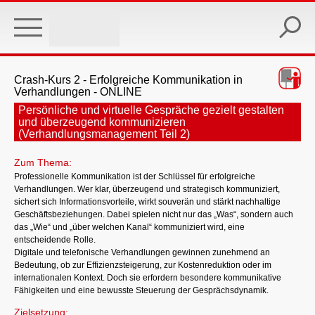
Skip
to
main
content
Crash-Kurs 2 - Erfolgreiche Kommunikation in
Verhandlungen - ONLINE
Persönliche und virtuelle Gespräche gezielt gestalten
und überzeugend kommunizieren
(Verhandlungsmanagement Teil 2)
Zum Thema:
Professionelle Kommunikation ist der Schlüssel für erfolgreiche
Verhandlungen. Wer klar, überzeugend und strategisch kommuniziert,
sichert sich Informationsvorteile, wirkt souverän und stärkt nachhaltige
Geschäftsbeziehungen. Dabei spielen nicht nur das „Was“, sondern auch
das „Wie“ und „über welchen Kanal“ kommuniziert wird, eine
entscheidende Rolle.
Digitale und telefonische Verhandlungen gewinnen zunehmend an
Bedeutung, ob zur Effizienzsteigerung, zur Kostenreduktion oder im
internationalen Kontext. Doch sie erfordern besondere kommunikative
Fähigkeiten und eine bewusste Steuerung der Gesprächsdynamik.
Zielsetzung: