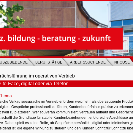
USZUBILDENDE
BERUFSTÄTIGE
ARBEITSSUCHENDE
INHOUSE
ächsführung im operativen Vertrieb
-to-Face, digital oder via Telefon
Thema:
reiche Verkaufsgespräche im Vertrieb erfordern weit mehr als überzeugende Produ
higkeit, Gespräche professionell zu führen, Kundenbedürfnisse präzise zu erkenn
gsvoll zu platzieren. Wer souverän kommuniziert, Vertrauen aufbaut und Gespräch
t, schafft die Grundlage für stabile Kundenbeziehungen, erfolgreiche Abschlüsse u
. Dabei spielt es keine Rolle, ob Gespräche persönlich, digital oder telefonisch g
eidend ist, die eigene Wirkung zu steuern und den Kunden Schritt für Schritt zu üb