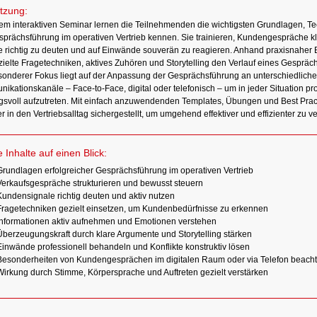
tzung:
sem interaktiven Seminar lernen die Teilnehmenden die wichtigsten Grundlagen, T
sprächsführung im operativen Vertrieb kennen. Sie trainieren, Kundengespräche kla
e richtig zu deuten und auf Einwände souverän zu reagieren. Anhand praxisnaher B
ielte Fragetechniken, aktives Zuhören und Storytelling den Verlauf eines Gespräch
sonderer Fokus liegt auf der Anpassung der Gesprächsführung an unterschiedliche
kationskanäle – Face-to-Face, digital oder telefonisch – um in jeder Situation pr
gsvoll aufzutreten. Mit einfach anzuwendenden Templates, Übungen und Best Practi
r in den Vertriebsalltag sichergestellt, um umgehend effektiver und effizienter zu v
e Inhalte auf einen Blick:
Grundlagen erfolgreicher Gesprächsführung im operativen Vertrieb
Verkaufsgespräche strukturieren und bewusst steuern
Kundensignale richtig deuten und aktiv nutzen
Fragetechniken gezielt einsetzen, um Kundenbedürfnisse zu erkennen
Informationen aktiv aufnehmen und Emotionen verstehen
Überzeugungskraft durch klare Argumente und Storytelling stärken
Einwände professionell behandeln und Konflikte konstruktiv lösen
Besonderheiten von Kundengesprächen im digitalen Raum oder via Telefon beach
Wirkung durch Stimme, Körpersprache und Auftreten gezielt verstärken