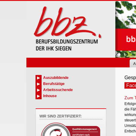
Skip
to
main
content
A
Gespr
Auszubildende
Berufstätige
Face
Arbeitssuchende
Inhouse
Zum 
Erfolg
die Fä
wirkun
WIR SIND ZERTIFIZIERT:
steuer
Umsätze
Entsch