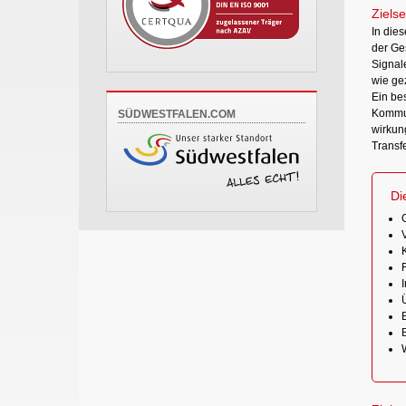
Zielse
In die
der Ge
Signal
wie gez
Ein be
Kommuni
SÜDWESTFALEN.COM
wirkun
Transfe
Di