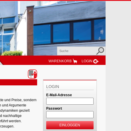
WARENKORB
LOGIN
LOGIN
E-Mail-Adresse
kte und Preise, sondern
en und Argumente
Passwort
sdynamiken gezielt
nd nachhaltige
eführt werden.
EINLOGGEN
erzeugen.