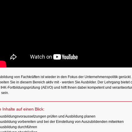
sbildung von Fachkräften ist wieder in den Fokus der Unternehmenspolitik gerückt
eiten Sie in diesem Bereich aktiv mit - werden Sie Ausbilder. Der Lehrgang bietet 
e IHK-Fortbildungsprüfung (AEVO) und hilft Ihnen dabei kompetent und verantwortun
u sein.
e Inhalte auf einen Blick:
Ausbildungsvoraussetzungen prüfen und Ausbildung planen
Ausbildung vorbereiten und bei der Einstellung von Auszubildenden mitwirken
Ausbildung durchführen