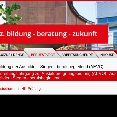
USZUBILDENDE
BERUFSTÄTIGE
ARBEITSSUCHENDE
INHOUSE
ldung der Ausbilder - Siegen - berufsbegleitend (AEVO)
ereitungslehrgang zur Ausbildereignungsprüfung (AEVO) - Aus
ilder - Siegen - berufsbegleitend
sstudium mit IHK-Prüfung: