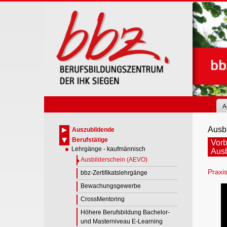
Skip
to
main
content
A
Ausbi
Auszubildende
Berufstätige
Vorb
Lehrgänge - kaufmännisch
Ausb
Ausbilderschein (AEVO)
Praxi
bbz-Zertifikatslehrgänge
Bewachungsgewerbe
CrossMentoring
Höhere Berufsbildung Bachelor-
und Masterniveau E-Learning