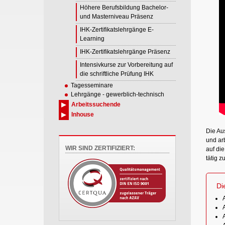
Höhere Berufsbildung Bachelor-
und Masterniveau Präsenz
IHK-Zertifikatslehrgänge E-
Learning
IHK-Zertifikatslehrgänge Präsenz
Intensivkurse zur Vorbereitung auf
die schriftliche Prüfung IHK
Tagesseminare
Lehrgänge - gewerblich-technisch
Arbeitssuchende
Inhouse
Die Au
und arb
WIR SIND ZERTIFIZIERT:
auf di
tätig z
Di