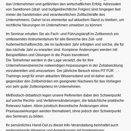
das Unternehmen und gefährden den wirtschaftlichen Erfolg. Adressaten
von Sanktionen (straf- und bußgeldrechtliche Folgen) sind hingegen fast
immer die handelnden und verantwortlichen Zollfachkräfte des
Unternehmens. Daher ist es elementar auf aktuellem Stand zu bleiben, um
rechtliche Neurungen im Unternehmen umsetzen zu können.
Im Seminar erhalten Sie als Fach- und Führungskraft im Zollbereich ein
umfassendes Instrumentarium für alle Bereiche des Zoll- und
Außenwirtschaftsrechts, die im laufenden Jahr erfolgten und solche, die für
das nächste Jahr zu erwarten sind. Komplexe Änderungen werden mit
Beispielfällen und Übungen in die Praxis transferiert.
Die Teilnehmer werden in die Lage versetzt, die für Ihre
Unternehmensbereiche notwendigen Anpassungen in der Zollabwicklung
vorzubereiten und umzusetzen. Der jährliche Besuch eines FIT FÜR …-
Trainings sorgt für einen aktuellen Wissensstand und ist daher auch
gegenüber den Zollbehörden ein geeigneter Nachweis für das Vorliegen
von sehr guter Zollkompetenz im Unternehmen.
Methodisch-didaktisch legen unsere Referenten dabei den Schwerpunkt
auf solche Rechts- und Verfahrensänderungen, die tatsächliche praktische
Relevanz haben. Allein juristisch-theoretische Änderungen ohne
Praxisauswirkungen werden thematisiert, ohne jedoch den Schwerpunkt
des Seminars zu bilden.
Ihr persönliches Hand-Out zu dieser Info-Veranstaltung beinhaltet auch
weitergehende Hinweise und Anmerkungen mit Insiderwissen;