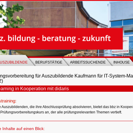
USZUBILDENDE
BERUFSTÄTIGE
ARBEITSSUCHENDE
INHOUSE
ungsvorbereitung für Auszubildende Kaufmann für IT-System-
2)
arning in Kooperation mit didaris
training:
e Auszubildenden, die ihre Abschlussprüfung absolvieren, bietet das bbz in Kooper
 Prüfungsvorbereitungskurs an, der alle prüfungsrelevanten Themen vertieft.
e Inhalte auf einen Blick: