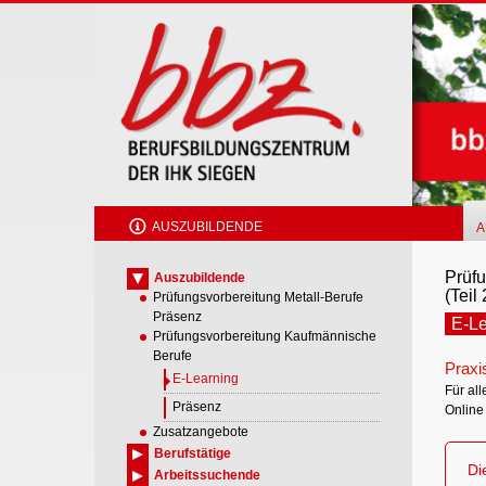
Skip
to
main
content
AUSZUBILDENDE
A
Prüf
Auszubildende
(Teil 
Prüfungsvorbereitung Metall-Berufe
Präsenz
E-Le
Prüfungsvorbereitung Kaufmännische
Berufe
Praxis
E-Learning
Für all
Präsenz
Online
Zusatzangebote
Berufstätige
Di
Arbeitssuchende