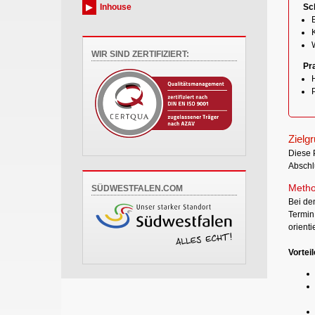
Inhouse
Sch
WIR SIND ZERTIFIZIERT:
Pr
H
Zielg
Diese 
Abschl
Metho
SÜDWESTFALEN.COM
Bei de
Termin
orient
Vorteil