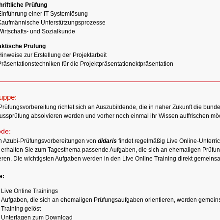
riftliche Prüfung
Einführung einer IT-Systemlösung
Kaufmännische Unterstützungsprozesse
Wirtschafts- und Sozialkunde
aktische Prüfung
inweise zur Erstellung der Projektarbeit
Präsentationstechniken für die Projektpräsentationektpräsentation
ruppe:
Prüfungsvorbereitung richtet sich an Auszubildende, die in naher Zukunft die bunde
ussprüfung absolvieren werden und vorher noch einmal ihr Wissen auffrischen mö
de:
n Azubi-Prüfungsvorbereitungen von
didaris
findet regelmäßig Live Online-Unterrich
 erhalten Sie zum Tagesthema passende Aufgaben, die sich an ehemaligen Prüfu
ieren. Die wichtigsten Aufgaben werden in den Live Online Training direkt gemeinsa
e:
Live Online Trainings
Aufgaben, die sich an ehemaligen Prüfungsaufgaben orientieren, werden gemein
Training gelöst
Unterlagen zum Download