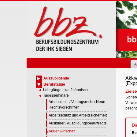
Skip
to
main
content
A
Akkre
Auszubildende
(Expo
Berufstätige
Lehrgänge - kaufmännisch
Zielse
Tagesseminare
Sicher
Arbeitsrecht / Vertragsrecht / Neue
Verwen
Rechtsvorschriften
besond
Arbeitsschutz und Arbeitssicherheit
Ausbilder / Ausbildungsbeauftragte
Di
Außenwirtschaft
Bed