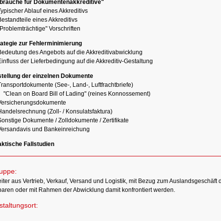
bräuche für Dokumentenakkreditive"
ypischer Ablauf eines Akkreditivs
estandteile eines Akkreditivs
Problemträchtige" Vorschriften
rategie zur Fehlerminimierung
Bedeutung des Angebots auf die Akkreditivabwicklung
influss der Lieferbedingung auf die Akkreditiv-Gestaltung
stellung der einzelnen Dokumente
ransportdokumente (See-, Land-, Luftfrachtbriefe)
"Clean on Board Bill of Lading" (reines Konnossement)
Versicherungsdokumente
Handelsrechnung (Zoll- / Konsulatsfaktura)
Sonstige Dokumente / Zolldokumente / Zertifikate
Versandavis und Bankeinreichung
ktische Fallstudien
ruppe:
iter aus Vertrieb, Verkauf, Versand und Logistik, mit Bezug zum Auslandsgeschäft d
baren oder mit Rahmen der Abwicklung damit konfrontiert werden.
taltungsort:
n