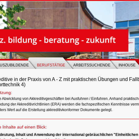
USZUBILDENDE
BERUFSTÄTIGE
ARBEITSSUCHENDE
INHOUSE
ditive in der Praxis von A - Z mit praktischen Übungen und Fall
rttechnik 4)
tzung:
e Abwicklung von Akkreditivgeschäften bei Ausfuhren / Einfuhren. Anhand praktisch
dung der Akkreditivrichtlinien (ERA) werden die fachspezifischen Kenntnisse vermit
ers Wert auf die Erstellung akkreditivkonformer Dokumente gelegt.
e Inhalte auf einen Blick:
eutung, Inhalt und Anwendung der international gebräuchlichen "Einheitlichen 