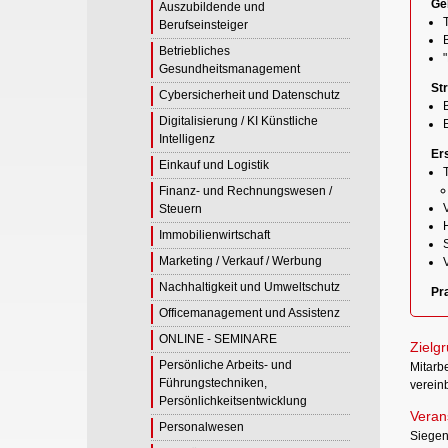
Ge
Auszubildende und
T
Berufseinsteiger
B
Betriebliches
"
Gesundheitsmanagement
St
Cybersicherheit und Datenschutz
Digitalisierung / KI Künstliche
E
Intelligenz
Er
Einkauf und Logistik
T
Finanz- und Rechnungswesen /
Steuern
Immobilienwirtschaft
Marketing / Verkauf / Werbung
Nachhaltigkeit und Umweltschutz
Pra
Officemanagement und Assistenz
ONLINE - SEMINARE
Zielg
Persönliche Arbeits- und
Mitarbe
Führungstechniken,
verein
Persönlichkeitsentwicklung
Verans
Personalwesen
Siege