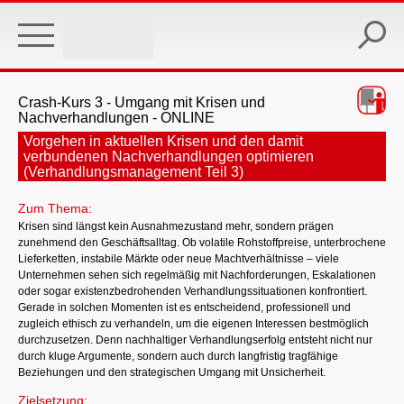
Skip
to
main
content
Crash-Kurs 3 - Umgang mit Krisen und
Nachverhandlungen - ONLINE
Vorgehen in aktuellen Krisen und den damit
verbundenen Nachverhandlungen optimieren
(Verhandlungsmanagement Teil 3)
Zum Thema:
Krisen sind längst kein Ausnahmezustand mehr, sondern prägen
zunehmend den Geschäftsalltag. Ob volatile Rohstoffpreise, unterbrochene
Lieferketten, instabile Märkte oder neue Machtverhältnisse – viele
Unternehmen sehen sich regelmäßig mit Nachforderungen, Eskalationen
oder sogar existenzbedrohenden Verhandlungssituationen konfrontiert.
Gerade in solchen Momenten ist es entscheidend, professionell und
zugleich ethisch zu verhandeln, um die eigenen Interessen bestmöglich
durchzusetzen. Denn nachhaltiger Verhandlungserfolg entsteht nicht nur
durch kluge Argumente, sondern auch durch langfristig tragfähige
Beziehungen und den strategischen Umgang mit Unsicherheit.
Zielsetzung: