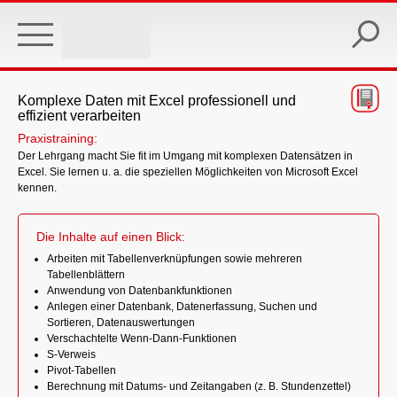
Skip
to
main
content
Komplexe Daten mit Excel professionell und
effizient verarbeiten
Praxistraining:
Der Lehrgang macht Sie fit im Umgang mit komplexen Datensätzen in
Excel. Sie lernen u. a. die speziellen Möglichkeiten von Microsoft Excel
kennen.
Die Inhalte auf einen Blick:
Arbeiten mit Tabellenverknüpfungen sowie mehreren
Tabellenblättern
Anwendung von Datenbankfunktionen
Anlegen einer Datenbank, Datenerfassung, Suchen und
Sortieren, Datenauswertungen
Verschachtelte Wenn-Dann-Funktionen
S-Verweis
Pivot-Tabellen
Berechnung mit Datums- und Zeitangaben (z. B. Stundenzettel)