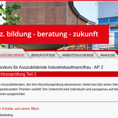
USZUBILDENDE
BERUFSTÄTIGE
ARBEITSSUCHENDE
INHOUSE
sivkurs für Auszubildende Industriekaufmann/frau - AP 2
hlussprüfung Teil 2
e Auszubildenden, die ihre Abschlussprüfung absolvieren, bietet das bbz einen Inten
srelevanten Themen vertieft. Der Unterricht wird individuell und passgenau auf di
hmer ausgerichtet.
e Inhalte auf einen Blick:
Marketing