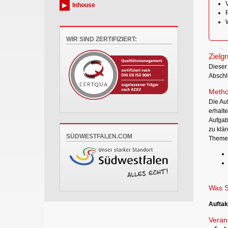
V
Inhouse
WIR SIND ZERTIFIZIERT:
Zielg
Dieser 
Abschlu
Metho
Die Au
erhalt
Aufgab
zu klä
SÜDWESTFALEN.COM
Themenf
Was S
Auftak
Verans