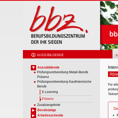
Skip
to
main
content
AUSZUBILDENDE
A
Inten
Auszubildende
Prüfungsvorbereitung Metall-Berufe
Absc
Präsenz
Prüfungsvorbereitung Kaufmännische
Für all
Berufe
prüfung
E-Learning
Teilne
Präsenz
Zusatzangebote
Di
Berufstätige
Arbeitssuchende