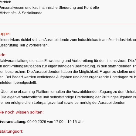
ertrieb
Personalwesen und kaufmännische Steuerung und Kontrolle
Wirtschafts- & Sozialkunde
ruppe:
Intensivkurs richtet sich an Auszubildende zum Industriekaufmann/zur Industriekauff
ssprüfung Teil 2 vorbereiten.
de:
ftaktveranstaltung dient als Einweisung und Vorbereitung für den Intensivkurs. Di
en dort Prüfungsaufgaben zur eigenständigen Bearbeitung. In den stattfindenden T
en besprochen. Die Auszubildenden haben die Möglichkeit, Fragen zu stellen und 
ren. Bei Bedarf werden vertiefende Aufgaben und/oder ergänzende Unterlagen zu 
eldern bereitgestellt.
Über eine eLearning Plattform erhalten die Auszubildenden Zugang zu den Unter
Die eigenverantwortliche und selbstständige Erarbeitung der Prüfungsaufgaben is
einen erfolgreichen Lehrgangsverlauf sowie Lernerfolg der Auszubildenden.
ie noch wissen sollten:
tveranstaltung:
09.09.2026 von 17:00 – 19:15 Uhr
taltungsort: