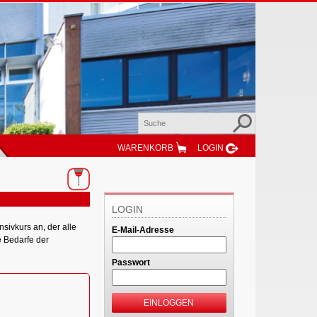
WARENKORB
LOGIN
LOGIN
sivkurs an, der alle
E-Mail-Adresse
e Bedarfe der
Passwort
EINLOGGEN