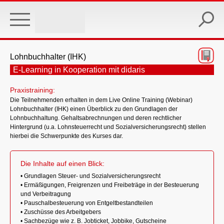
Skip
to
main
content
Lohnbuchhalter (IHK)
E-Learning in Kooperation mit didaris
Praxistraining:
Die Teilnehmenden erhalten in dem Live Online Training (Webinar)
Lohnbuchhalter (IHK) einen Überblick zu den Grundlagen der
Lohnbuchhaltung. Gehaltsabrechnungen und deren rechtlicher
Hintergrund (u.a. Lohnsteuerrecht und Sozialversicherungsrecht) stellen
hierbei die Schwerpunkte des Kurses dar.
Die Inhalte auf einen Blick:
• Grundlagen Steuer- und Sozialversicherungsrecht
• Ermäßigungen, Freigrenzen und Freibeträge in der Besteuerung
und Verbeitragung
• Pauschalbesteuerung von Entgeltbestandteilen
• Zuschüsse des Arbeitgebers
• Sachbezüge wie z. B. Jobticket, Jobbike, Gutscheine