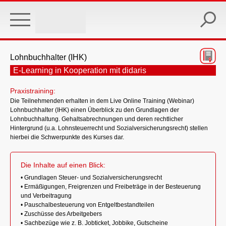
Skip
to
main
content
Lohnbuchhalter (IHK)
E-Learning in Kooperation mit didaris
Praxistraining:
Die Teilnehmenden erhalten in dem Live Online Training (Webinar)
Lohnbuchhalter (IHK) einen Überblick zu den Grundlagen der
Lohnbuchhaltung. Gehaltsabrechnungen und deren rechtlicher
Hintergrund (u.a. Lohnsteuerrecht und Sozialversicherungsrecht) stellen
hierbei die Schwerpunkte des Kurses dar.
Die Inhalte auf einen Blick:
• Grundlagen Steuer- und Sozialversicherungsrecht
• Ermäßigungen, Freigrenzen und Freibeträge in der Besteuerung
und Verbeitragung
• Pauschalbesteuerung von Entgeltbestandteilen
• Zuschüsse des Arbeitgebers
• Sachbezüge wie z. B. Jobticket, Jobbike, Gutscheine