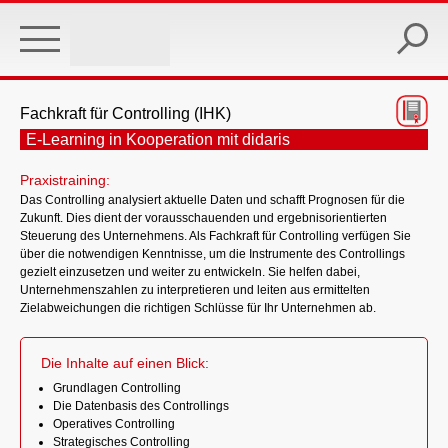
Skip
to
main
content
Fachkraft für Controlling (IHK)
E-Learning in Kooperation mit didaris
Praxistraining:
Das Controlling analysiert aktuelle Daten und schafft Prognosen für die
Zukunft. Dies dient der vorausschauenden und ergebnisorientierten
Steuerung des Unternehmens. Als Fachkraft für Controlling verfügen Sie
über die notwendigen Kenntnisse, um die Instrumente des Controllings
gezielt einzusetzen und weiter zu entwickeln. Sie helfen dabei,
Unternehmenszahlen zu interpretieren und leiten aus ermittelten
Zielabweichungen die richtigen Schlüsse für Ihr Unternehmen ab.
Die Inhalte auf einen Blick:
Grundlagen Controlling
Die Datenbasis des Controllings
Operatives Controlling
Strategisches Controlling