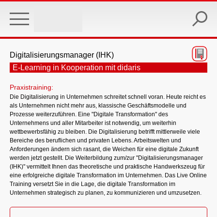
Skip
to
main
content
Digitalisierungsmanager (IHK)
E-Learning in Kooperation mit didaris
Praxistraining:
Die Digitalisierung in Unternehmen schreitet schnell voran. Heute reicht es
als Unternehmen nicht mehr aus, klassische Geschäftsmodelle und
Prozesse weiterzuführen. Eine "Digitale Transformation" des
Unternehmens und aller Mitarbeiter ist notwendig, um weiterhin
wettbewerbsfähig zu bleiben. Die Digitalisierung betrifft mittlerweile viele
Bereiche des beruflichen und privaten Lebens. Arbeitswelten und
Anforderungen ändern sich rasant, die Weichen für eine digitale Zukunft
werden jetzt gestellt. Die Weiterbildung zum/zur "Digitalisierungsmanager
(IHK)" vermittelt Ihnen das theoretische und praktische Handwerkszeug für
eine erfolgreiche digitale Transformation im Unternehmen. Das Live Online
Training versetzt Sie in die Lage, die digitale Transformation im
Unternehmen strategisch zu planen, zu kommunizieren und umzusetzen.