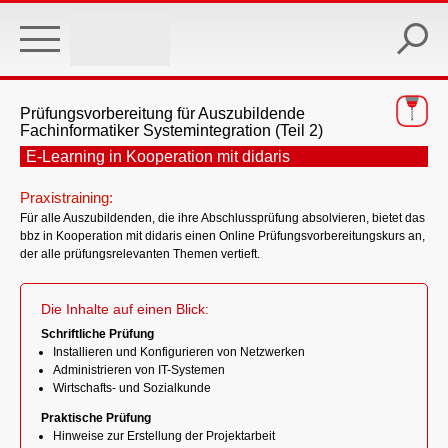
Skip
to
main
content
Prüfungsvorbereitung für Auszubildende
Fachinformatiker Systemintegration (Teil 2)
E-Learning in Kooperation mit didaris
Praxistraining:
Für alle Auszubildenden, die ihre Abschlussprüfung absolvieren, bietet das
bbz in Kooperation mit didaris einen Online Prüfungsvorbereitungskurs an,
der alle prüfungsrelevanten Themen vertieft.
Die Inhalte auf einen Blick:
Schriftliche Prüfung
Installieren und Konfigurieren von Netzwerken
Administrieren von IT-Systemen
Wirtschafts- und Sozialkunde
Praktische Prüfung
Hinweise zur Erstellung der Projektarbeit