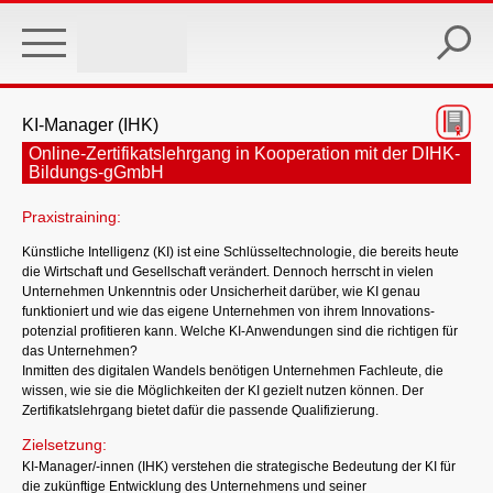
Skip
to
main
content
KI-Manager (IHK)
Online-Zertifikatslehrgang in Kooperation mit der DIHK-
Bildungs-gGmbH
Praxistraining:
Künstliche Intelligenz (KI) ist eine Schlüsseltechnologie, die bereits heute
die Wirtschaft und Gesellschaft verändert. Dennoch herrscht in vielen
Unternehmen Unkenntnis oder Unsicherheit darüber, wie KI genau
funktioniert und wie das eigene Unternehmen von ihrem Innovations-
potenzial profitieren kann. Welche KI-Anwendungen sind die richtigen für
das Unternehmen?
Inmitten des digitalen Wandels benötigen Unternehmen Fachleute, die
wissen, wie sie die Möglichkeiten der KI gezielt nutzen können. Der
Zertifikatslehrgang bietet dafür die passende Qualifizierung.
Zielsetzung:
KI-Manager/-innen (IHK) verstehen die strategische Bedeutung der KI für
die zukünftige Entwicklung des Unternehmens und seiner