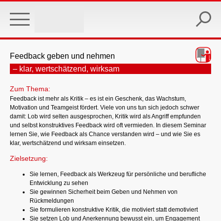
Skip
to
main
content
Feedback geben und nehmen
– klar, wertschätzend, wirksam
Zum Thema:
Feedback ist mehr als Kritik – es ist ein Geschenk, das Wachstum,
Motivation und Teamgeist fördert. Viele von uns tun sich jedoch schwer
damit: Lob wird selten ausgesprochen, Kritik wird als Angriff empfunden
und selbst konstruktives Feedback wird oft vermieden. In diesem Seminar
lernen Sie, wie Feedback als Chance verstanden wird – und wie Sie es
klar, wertschätzend und wirksam einsetzen.
Zielsetzung:
Sie lernen, Feedback als Werkzeug für persönliche und berufliche
Entwicklung zu sehen
Sie gewinnen Sicherheit beim Geben und Nehmen von
Rückmeldungen
Sie formulieren konstruktive Kritik, die motiviert statt demotiviert
Sie setzen Lob und Anerkennung bewusst ein, um Engagement