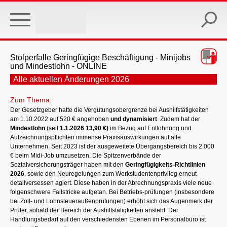
Skip
to
main
content
Stolperfalle Geringfügige Beschäftigung - Minijobs
und Mindestlohn - ONLINE
Alle aktuellen Änderungen 2026
Zum Thema:
Der Gesetzgeber hatte die Vergütungsobergrenze bei Aushilfstätigkeiten
am 1.10.2022 auf 520 € angehoben
und dynamisiert
. Zudem hat der
Mindestlohn
(seit
1.1.2026 13,90 €)
im Bezug auf Entlohnung und
Aufzeichnungspflichten immense Praxisauswirkungen auf alle
Unternehmen. Seit 2023 ist der ausgeweitete Übergangsbereich bis 2.000
€ beim Midi-Job umzusetzen. Die Spitzenverbände der
Sozialversicherungsträger haben mit den
Geringfügigkeits-Richtlinien
2026
, sowie den Neuregelungen zum Werkstudentenprivileg erneut
detailversessen agiert. Diese haben in der Abrechnungspraxis viele neue
folgenschwere Fallstricke aufgetan. Bei Betriebs-prüfungen (insbesondere
bei Zoll- und Lohnsteueraußenprüfungen) erhöht sich das Augenmerk der
Prüfer, sobald der Bereich der Aushilfstätigkeiten ansteht. Der
Handlungsbedarf auf den verschiedensten Ebenen im Personalbüro ist