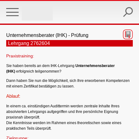
Skip
to
main
content
Unternehmensberater (IHK) - Prüfung
Lehrgang 2762604
Praxistraining:
Sie haben bereits an dem IHK-Lehrgang
Unternehmensberater
(IHK)
erfolgreich teilgenommen?
Dann haben Sie nun die Möglichkeit, sich Ihre erworbenen Kompetenzen
mit einem Zertifikat bestätigen zu lassen.
Ablauf:
In einem ca. einstündigen Audittermin werden zentrale Inhalte Ihres
absolvierten Lehrgangs aufgegriffen und Ihre persönliche Eignung
praxisnah überprüft.
Die Kenntnisse werden im Rahmen eines theoretischen sowie eines
praktischen Teils überprüft.
Zielgruppe: