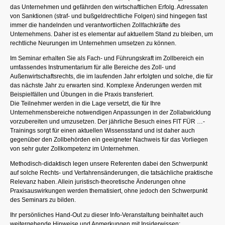
das Unternehmen und gefährden den wirtschaftlichen Erfolg. Adressaten
von Sanktionen (straf- und bußgeldrechtliche Folgen) sind hingegen fast
immer die handelnden und verantwortlichen Zollfachkräfte des
Unternehmens. Daher ist es elementar auf aktuellem Stand zu bleiben, um
rechtliche Neurungen im Unternehmen umsetzen zu können.
Im Seminar erhalten Sie als Fach- und Führungskraft im Zollbereich ein
umfassendes Instrumentarium für alle Bereiche des Zoll- und
Außenwirtschaftsrechts, die im laufenden Jahr erfolgten und solche, die für
das nächste Jahr zu erwarten sind. Komplexe Änderungen werden mit
Beispielfällen und Übungen in die Praxis transferiert.
Die Teilnehmer werden in die Lage versetzt, die für Ihre
Unternehmensbereiche notwendigen Anpassungen in der Zollabwicklung
vorzubereiten und umzusetzen. Der jährliche Besuch eines FIT FÜR …-
Trainings sorgt für einen aktuellen Wissensstand und ist daher auch
gegenüber den Zollbehörden ein geeigneter Nachweis für das Vorliegen
von sehr guter Zollkompetenz im Unternehmen.
Methodisch-didaktisch legen unsere Referenten dabei den Schwerpunkt
auf solche Rechts- und Verfahrensänderungen, die tatsächliche praktische
Relevanz haben. Allein juristisch-theoretische Änderungen ohne
Praxisauswirkungen werden thematisiert, ohne jedoch den Schwerpunkt
des Seminars zu bilden.
Ihr persönliches Hand-Out zu dieser Info-Veranstaltung beinhaltet auch
weitergehende Hinweise und Anmerkungen mit Insiderwissen;