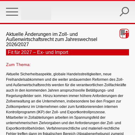
Skip
to
main
content
Aktuelle Änderungen im Zoll- und
Außenwirtschaftsrecht zum Jahreswechsel
2026/2027
Fit für 2027 – Ex- und Import
Zum Thema:
Aktuelle Sicherheitsaspekte, globale Handelsstreitigkeiten, neue
Freihandelsabkommen und die weiter andauernden Reformen des Zoll-
und Außenwirtschaftsrechts werden für die verantwortlichen Zollfachkräfte
auch in den kommenden Jahren anspruchsvolle Betätigungs- und
Regelungsfelder sein. Hinzu kommen immer höhere Anforderungen der
Zollverwaltung an die Unternehmen, insbesondere bei den Fragen zur
Zollkompetenz im Unternehmen oder zum funktionierenden internen
Kontrollprogramm (IKP) der Zoll- und Exportkontrollprozesse.
Mitarbeiter in Zollabteilungen arbeiten im Spannungsfeld der
unternehmerischen Zielvorgaben und der Anforderungen der Zoll- und
Exportkontrollbehörden. Verfahrensrechtliche und materiell-rechtliche
Fehler treffen dann im fiskalischen Bereich (Abgabenerhebung) zumeist