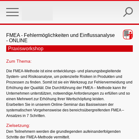
Skip
to
main
content
FMEA - Fehlermöglichkeiten und Einflussanalyse
- ONLINE
Praxisworkshop
Zum Thema:
Die FMEA-Methode ist eine entwicklungs- und planungsbegleitende
System- und Risikoanalyse, um potenzielle Risiken in Produkten und
Prozessen zu finden. Somit ist sie ein Werkzeug zur Fehlervermeidung und
Erhöhung der Qualität. Die Durchführung der FMEA – Methode kann Ihr
Unternehmen unterstützen, notwendige Anforderungen zu erfüllen und so
einen Mehrwert zur Erhöhung Ihrer Wertschöpfung leisten.
Erarbeiten Sie in unserem Online-Seminar das Basiswissen der
systematischen Vorgehensweise des bereichsübergreifenden FMEA –
Ansatzes in 7 Schritten.
Zielsetzung:
Den Teilnehmern werden die grundlegenden aufeinanderfolgenden
Schritte der FMEA-Methode vermittelt.