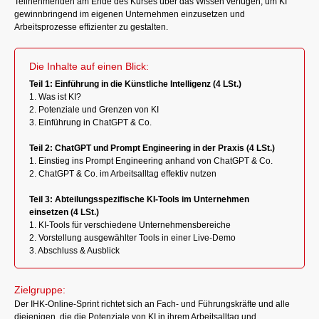
Teilnehmenden am Ende des Kurses über das Wissen verfügen, um KI
gewinnbringend im eigenen Unternehmen einzusetzen und
Arbeitsprozesse effizienter zu gestalten.
Die Inhalte auf einen Blick:
Teil 1: Einführung in die Künstliche Intelligenz (4 LSt.)
1. Was ist KI?
2. Potenziale und Grenzen von KI
3. Einführung in ChatGPT & Co.
Teil 2: ChatGPT und Prompt Engineering in der Praxis (4 LSt.)
1. Einstieg ins Prompt Engineering anhand von ChatGPT & Co.
2. ChatGPT & Co. im Arbeitsalltag effektiv nutzen
Teil 3: Abteilungsspezifische KI-Tools im Unternehmen
einsetzen (4 LSt.)
1. KI-Tools für verschiedene Unternehmensbereiche
2. Vorstellung ausgewählter Tools in einer Live-Demo
3. Abschluss & Ausblick
Zielgruppe:
Der IHK-Online-Sprint richtet sich an Fach- und Führungskräfte und alle
diejenigen, die die Potenziale von KI in ihrem Arbeitsalltag und