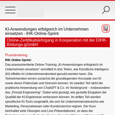
Skip
to
main
content
KI-Anwendungen erfolgreich im Unternehmen
einsetzen - IHK-Online-Sprint
Online-Zertifikatslehrgang in Kooperation mit der DIHK-
Bildungs-gGmbH
Praxistraining:
IHK-Online-Sprint:
Das praxisorientierte Online-Training „KI-Anwendungen erfolgreich im
Unternehmen einsetzen“ vermittelt in drei Teilen, wie Künstliche Intelligenz
(KI) effektiv im Unternehmenskontext genutzt werden kann. Die
Teilnehmenden lernen zunächst die grundlegenden Konzepte von KI
sowie deren Potenziale und Grenzen kennen. Im zweiten Teil steht die
praktische Anwendung von ChatGPT & Co. im Vordergrund – insbesondere
das „Prompt Engineering“. Dabei wird gezeigt, wie gezielte Eingaben die
Qualität der KI-Ergebnisse verbessern können. Im dritten Teil werden
spezifische KI-Tools vorgestellt, die sich für Unternehmensbereiche wie
Marketing, Personalwesen oder Kundenservice eignen. Der Kurs
beinhaltet viele Übungen und Live-Präsentationen, so dass die