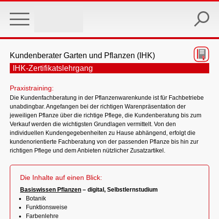
Skip
to
main
content
Kundenberater Garten und Pflanzen (IHK)
IHK-Zertifikatslehrgang
Praxistraining:
Die Kundenfachberatung in der Pflanzenwarenkunde ist für Fachbetriebe
unabdingbar. Angefangen bei der richtigen Warenpräsentation der
jeweiligen Pflanze über die richtige Pflege, die Kundenberatung bis zum
Verkauf werden die wichtigsten Grundlagen vermittelt. Von den
individuellen Kundengegebenheiten zu Hause abhängend, erfolgt die
kundenorientierte Fachberatung von der passenden Pflanze bis hin zur
richtigen Pflege und dem Anbieten nützlicher Zusatzartikel.
Die Inhalte auf einen Blick:
Basiswissen Pflanzen
– digital, Selbstlernstudium
Botanik
Funktionsweise
Farbenlehre