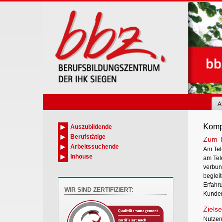
Skip
to
main
content
A
Komp
Auszubildende
Berufstätige
Zum 
Arbeitssuchende
Am Tel
Inhouse
am Tel
verbun
beglei
Erfahr
WIR SIND ZERTIFIZIERT:
Kunde
Zielse
Nutzen 