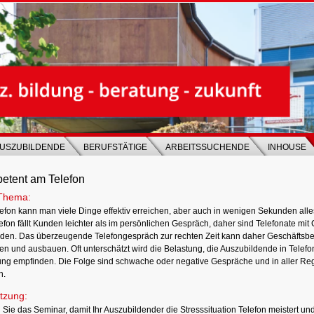
USZUBILDENDE
BERUFSTÄTIGE
ARBEITSSUCHENDE
INHOUSE
etent am Telefon
Thema:
efon kann man viele Dinge effektiv erreichen, aber auch in wenigen Sekunden alle
efon fällt Kunden leichter als im persönlichen Gespräch, daher sind Telefonate mi
den. Das überzeugende Telefongespräch zur rechten Zeit kann daher Geschäftsbe
ten und ausbauen. Oft unterschätzt wird die Belastung, die Auszubildende in Telef
ung empfinden. Die Folge sind schwache oder negative Gespräche und in aller Re
n.
tzung:
Sie das Seminar, damit Ihr Auszubildender die Stresssituation Telefon meistert un