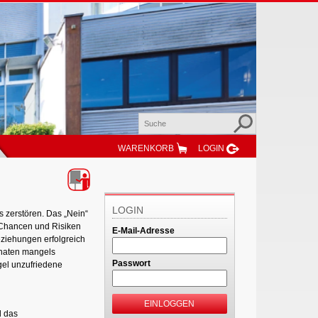
WARENKORB
LOGIN
LOGIN
s zerstören. Das „Nein“
t Chancen und Risiken
E-Mail-Adresse
ziehungen erfolgreich
onaten mangels
Passwort
gel unzufriedene
EINLOGGEN
d das