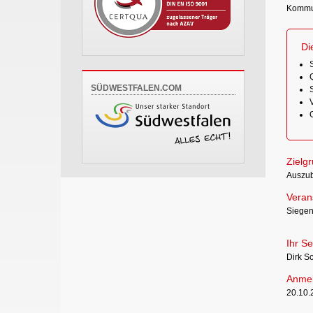
Kommuni
Di
Q
SÜDWESTFALEN.COM
Zielg
Auszubi
Verans
Siege
Ihr Se
Dirk S
Anmel
20.10.