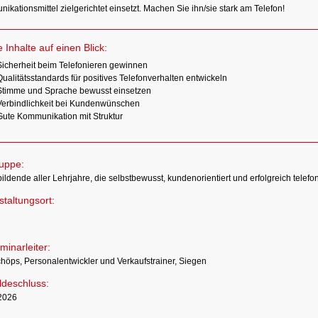
kationsmittel zielgerichtet einsetzt. Machen Sie ihn/sie stark am Telefon!
e Inhalte auf einen Blick:
Sicherheit beim Telefonieren gewinnen
ualitätsstandards für positives Telefonverhalten entwickeln
Stimme und Sprache bewusst einsetzen
Verbindlichkeit bei Kundenwünschen
Gute Kommunikation mit Struktur
ruppe:
ldende aller Lehrjahre, die selbstbewusst, kundenorientiert und erfolgreich telefo
taltungsort:
n
minarleiter:
chöps, Personalentwickler und Verkaufstrainer, Siegen
deschluss:
2026