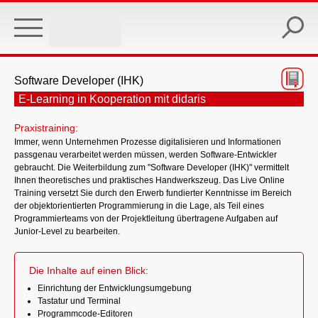
Skip
to
main
content
Software Developer (IHK)
E-Learning in Kooperation mit didaris
Praxistraining:
Immer, wenn Unternehmen Prozesse digitalisieren und Informationen
passgenau verarbeitet werden müssen, werden Software-Entwickler
gebraucht. Die Weiterbildung zum "Software Developer (IHK)" vermittelt
Ihnen theoretisches und praktisches Handwerkszeug. Das Live Online
Training versetzt Sie durch den Erwerb fundierter Kenntnisse im Bereich
der objektorientierten Programmierung in die Lage, als Teil eines
Programmierteams von der Projektleitung übertragene Aufgaben auf
Junior-Level zu bearbeiten.
Die Inhalte auf einen Blick:
Einrichtung der Entwicklungsumgebung
Tastatur und Terminal
Programmcode-Editoren